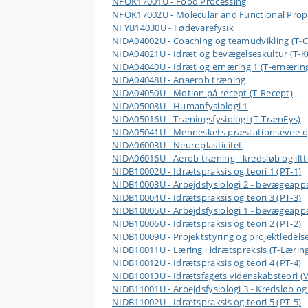
NFOK17001U - Food Processing
NFOK17002U - Molecular and Functional Prope
NFYB14030U - Fødevarefysik
NIDA04002U - Coaching og teamudvikling (T-
NIDA04021U - Idræt og bevægelseskultur (T-K
NIDA04040U - Idræt og ernæring 1 (T-ernærin
NIDA04048U - Anaerob træning
NIDA04050U - Motion på recept (T-Recept)
NIDA05008U - Humanfysiologi 1
NIDA05016U - Træningsfysiologi (T-TrænFys)
NIDA05041U - Menneskets præstationsevne o
NIDA06003U - Neuroplasticitet
NIDA06016U - Aerob træning - kredsløb og ilt
NIDB10002U - Idrætspraksis og teori 1 (PT-1)
NIDB10003U - Arbejdsfysiologi 2 - bevægeappar
NIDB10004U - Idrætspraksis og teori 3 (PT-3)
NIDB10005U - Arbejdsfysiologi 1 - bevægeappar
NIDB10006U - Idrætspraksis og teori 2 (PT-2)
NIDB10009U - Projektstyring og projektledelse
NIDB10011U - Læring i idrætspraksis (T-Lærin
NIDB10012U - Idrætspraksis og teori 4 (PT-4)
NIDB10013U - Idrætsfagets videnskabsteori (V
NIDB11001U - Arbejdsfysiologi 3 - Kredsløb og 
NIDB11002U - Idrætspraksis og teori 5 (PT-5)