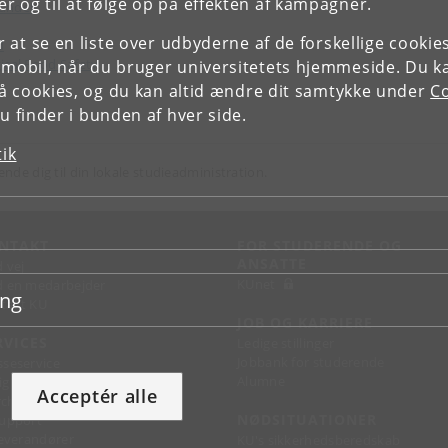
r og til at følge op på effekten af kampagner.
fundet
or at se en liste over udbyderne af de forskellige cooki
d
ical Food Safety
 mobil, når du bruger universitetets hjemmeside. Du k
slå cookies, og du kan altid ændre dit samtykke under
Co
 finder i bunden af hver side.
tik
ende dig til din lokale studieadministration.
NTAKT
FOR STUDERENDE OG
ANSATTE
d vej
KUnet
d en medarbejder
ing
takt KU
JOB OG KARRIERE
RVICES
Ledige stillinger
Jobbank for studerende
sseservice
Alumne
ignguide
Acceptér alle
chandise
NØDSITUATIONER
support
 leverandører
KU's sikkerhedsberedskab