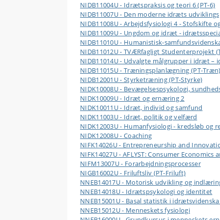
NIDB11004U - Idrætspraksis og teori 6 (PT-6)
NIDB11007U - Den moderne idræts udviklingsp
NIDB11008U - Arbejdsfysiologi 4 - Stofskifte o
NIDB11009U - Ungdom og idræt - idrætsspecia
NIDB11010U - Humanistisk-samfundsvidenskab
NIDB11012U - TVÆRfagligt Studenterprojekt 
NIDB11014U - Udvalgte målgrupper i idræt – i
NIDB11015U - Træningsplanlægning (PT-Træn
NIDB12001U - Styrketræning (PT-Styrke)
NIDK10008U - Bevægelsespsykologi, sundheds
NIDK10009U - Idræt og ernæring 2
NIDK10011U - Idræt, individ og samfund
NIDK11003U - Idræt, politik og velfærd
NIDK12003U - Humanfysiologi - kredsløb og re
NIDK12008U - Coaching
NIFK14026U - Entrepreneurship and Innovati
NIFK14027U - AFLYST: Consumer Economics a
NIFM13007U - Forarbejdningsprocesser
NIGB16002U - Friluftsliv (PT-Friluft)
NNEB14017U - Motorisk udvikling og indlærin
NNEB14018U - Idrætspsykologi og identitet
NNEB15001U - Basal statistik i idrætsvidensk
NNEB15012U - Menneskets fysiologi
NNEB16000U - Grundkursus i menneskets er