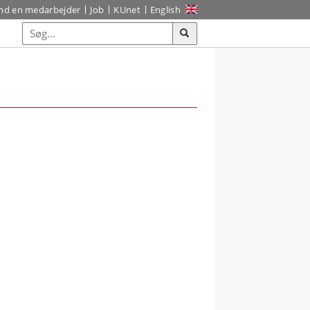
ind en medarbejder
Job
KUnet
English