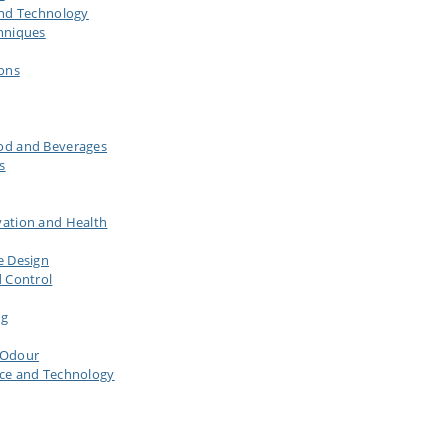
and Technology
hniques
ons
od and Beverages
s
ation and Health
e Design
 Control
ng
 Odour
ce and Technology