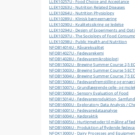
LLEK10257U - Food Choice and Acceptance
LLEK10263U - Nutrition Related Diseases
LLEK10264U - Nutrition Physiology
LLEK10289U - Klinisk børneernæring
LLEK10290U - Kvalitetssikring og ledelse
LLEK10294U - Design of Experiments and Opt
LLEK10297U - The Sociology of Food Consum
LLEK10298U - Public Health and Nutrition
NFOB14014U - Råvarekvalitet
NFOB14027U - Fødevarekemi
NFOB14028U - Fødevaremikrobiologi
NFOB15002U - Brewing Summer Course 2,5 E
NFOB15003U - Brewing Summer Course 5 ECT
NFOB15004U - Brewing Summer Course 7,5 E
NFOB15006U - Fødevarefremstilling og ernær
NFOB15007U - Grundlæggende celle- og molek
NFOB15008U - Sensory Evaluation of Food
NFOB15014U - Fødevareproduktion, Samfund
NFOB16000U - Exploratory Data Analysis / C
NFOB16001U - Fødevaredataanalyse
NFOB16004U - Kødpraktik
NFOB16005U - Hurtigmetoder til måling af fød
NFOB16006U - Produktion af flydende fødeva
NFOK13000U - Dairy Processes and Equipmen