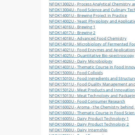
NFOK13002U - Process Analytical Chemistry 
NFOK13004U - Food Science and Culinary Tec
NFOK14001U - Brewing Project in Practice
NFOK14002U - Yeast Physiology and Applicati
NFOK14016U - Brewing 1
NFOK14017U - Brewing 2
NFOK14018U - Advanced Food Chemistry
NFOK14019U - Microbiology of Fermented Fo
NFOK14021U - Food Enzymes and Application
NFOK14025U - Quantitative Bio-spectroscopy
NFOK14026U - Dairy Microbiology
NFOK14031U - Thematic Course in Food Innov
NFOK15009U - Food Colloids
NFOK15010U - Food Ingredients and Structur
NFOK15011U - Food Quality Management and
NFOK15012U - Meat Products and Innovation
NFOK15013U - Meat Technology and Packagi
NFOK16000U - Food Consumer Research
NFOK16002U - Aroma - the Chemistry behind
NFOK16003U - Thematic Course in Food Scien
NFOK16005U - Dairy Product Technology 1
NFOK16006U - Dairy Product Technology 2
NFOK17000U - Dairy Internship