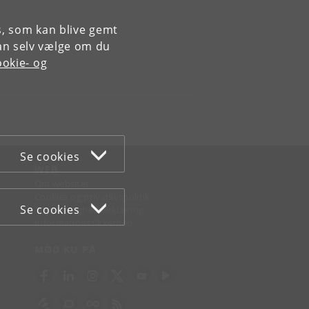
es, som kan blive gemt
an selv vælge om du
okie- og
Se cookies
WEB
Om websitet
Cookies og privatlivspolitik
Se cookies
Tilgængelighedserklæring
Informationssikkerhed
MØD KU PÅ