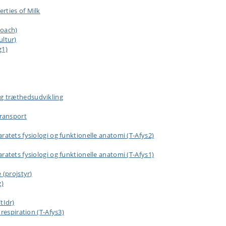
rties of Milk
Coach)
ultur)
g1)
g træthedsudvikling
transport
atets fysiologi og funktionelle anatomi (T-Afys2)
atets fysiologi og funktionelle anatomi (T-Afys1)
 (projstyr)
g)
tIdr)
respiration (T-Afys3)