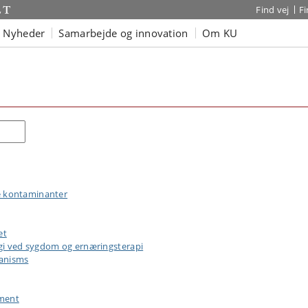
Find vej
F
Nyheder
Samarbejde og innovation
Om KU
Søg
e kontaminanter
et
gi ved sygdom og ernæringsterapi
ganisms
pment