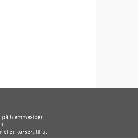
rd på hjemmesiden
et
ller kurser, til at