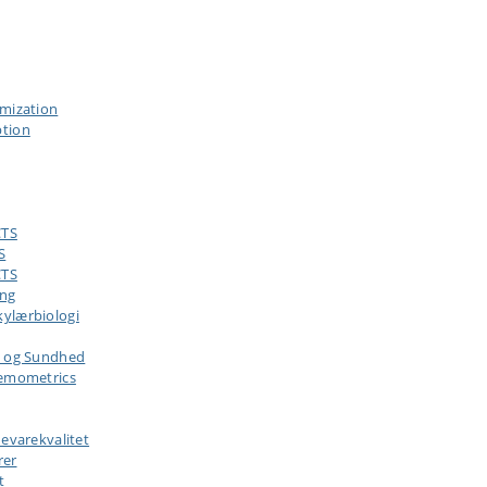
imization
ption
CTS
S
CTS
ing
ylærbiologi
 og Sundhed
hemometrics
evarekvalitet
rer
t