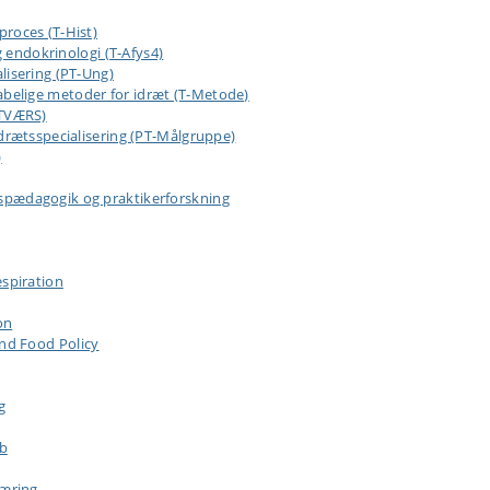
roces (T-Hist)
g endokrinologi (T-Afys4)
lisering (PT-Ung)
elige metoder for idræt (T-Metode)
(TVÆRS)
drætsspecialisering (PT-Målgruppe)
)
pædagogik og praktikerforskning
spiration
on
nd Food Policy
g
ab
næring