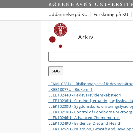
Uddannelse på KU
Forskning på KU
Arkiv
LFKM10381U - Risikoanalyse af fødevarebårn
LKEB10077U - Biokemi 1
LLEB10244U - Fødevarevidenskabsteori
LLEB10296U - Sundhed, ernæring og livskvalit
LLEK10200U - Sygdomslære, ernæringsfysiolo
LLEK10219U - Control of Foodborne Microor
LLEK10246U - Advanced Chemometrics
LLEK10249U - Evidence, Diet and Health
LLEK10252U - Nutrition, Growth and Develo