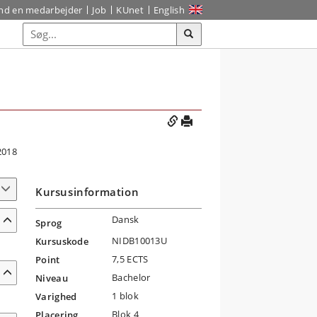
ind en medarbejder
Job
KUnet
English
2018
Kursusinformation
Dansk
Sprog
NIDB10013U
Kursuskode
7,5 ECTS
Point
Bachelor
Niveau
1 blok
Varighed
Blok 4
Placering