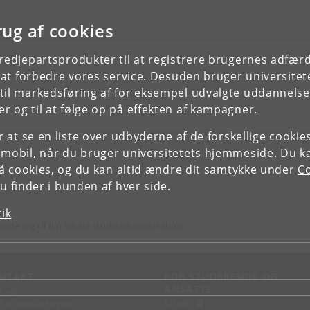
rug af cookies
tredjepartsprodukter til at registrere brugernes adfæ
e at forbedre vores service. Desuden bruger universitet
il markedsføring af for eksempel udvalgte uddannelser e
r og til at følge op på effekten af kampagner.
or at se en liste over udbyderne af de forskellige cooki
 mobil, når du bruger universitetets hjemmeside. Du k
slå cookies, og du kan altid ændre dit samtykke under
Co
 finder i bunden af hver side.
tik
ende dig til din lokale studieadministration.
NTAKT
FOR STUDERENDE OG
ANSATTE
d vej
KUnet
d en medarbejder