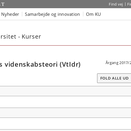
Find vej
F
Nyheder
Samarbejde og innovation
Om KU
sitet - Kurser
 videnskabsteori (VtIdr)
Årgang 2017/
FOLD ALLE UD