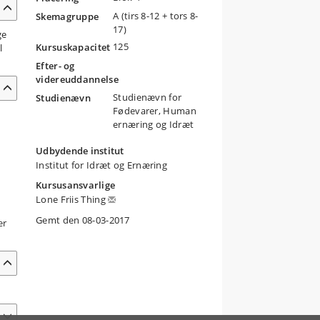
A (tirs 8-12 + tors 8-
Skemagruppe
17)
ge
125
Kursuskapacitet
l
Efter- og
videreuddannelse
Studienævn for
Studienævn
Fødevarer, Human
ernæring og Idræt
Udbydende institut
Institut for Idræt og Ernæring
Kursusansvarlige
Lone Friis Thing
Gemt den 08-03-2017
er