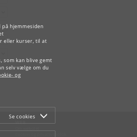
rd på hjemmesiden
et
ller kurser, til at
es, som kan blive gemt
an selv vælge om du
okie- og
Se cookies
WEB
Om websitet
Cookies og privatlivspolitik