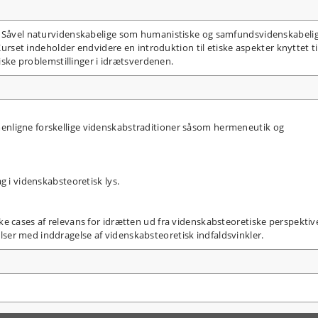
i. Såvel naturvidenskabelige som humanistiske og samfundsvidenskabeli
 Kurset indeholder endvidere en introduktion til etiske aspekter knyttet ti
tiske problemstillinger i idrætsverdenen.
nligne forskellige videnskabstraditioner såsom hermeneutik og
g i videnskabsteoretisk lys.
e cases af relevans for idrætten ud fra videnskabsteoretiske perspektiv
er med inddragelse af videnskabsteoretisk indfaldsvinkler.