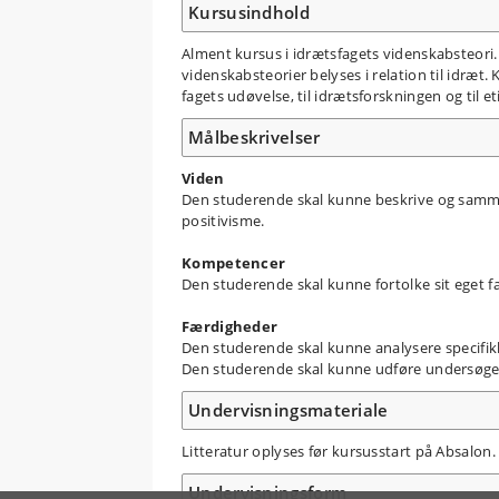
Kursusindhold
Alment kursus i idrætsfagets videnskabsteor
videnskabsteorier belyses i relation til idræt.
fagets udøvelse, til idrætsforskningen og til e
Målbeskrivelser
Viden
Den studerende skal kunne beskrive og samme
positivisme.
Kompetencer
Den studerende skal kunne fortolke sit eget fa
Færdigheder
Den studerende skal kunne analysere specifikk
Den studerende skal kunne udføre undersøgels
Undervisningsmateriale
Litteratur oplyses før kursusstart på Absalon.
Undervisningsform