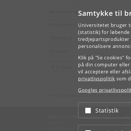
Samtykke til b
Bemærkninger
Arbejdsbelastning
Universitetet bruger 
(statistik) for løbend
Tilmelding
tredjepartsprodukter t
personalisere annonce
Eksamen
Klik på "Se cookies" f
på din computer eller
TILBAGE
vil acceptere eller af
privatlivspolitik
som du
Googles privatlivspoli
Hvis du har spørgsmål til kurset, skal du henv
Statistik
Acceptér eller afslå
KØBENHAVNS UNIVERSITET
KO
Ledelse
Fin
Administration
Fin