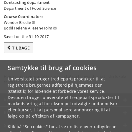
Contracting department
Department of Food Science
Course Coordinators
Wender Bredie
Bodil Helene Allesen-Holm
Saved on the 31-10-2017
TILBAGE
Samtykke til brug af cookies
Hvis du har spørgsmål til kurset, skal du henvende dig til din lokale
Universitetet bruger tredjepartsprodukter til at
studieadministration.
registrere brugernes adfærd på hjemmesiden
(statistik) for løbende at forbedre vores service.
Desuden bruger universitetet tredjepartsprodukter til
KØBENHAVNS UNIVERSITET
markedsføring af for eksempel udvalgte uddannelser
eller kurser, til at personalisere annoncer og til at
KONTAKT
følge op på effekten af kampagner.
SERVICES
Klik på "Se cookies" for at se en liste over udbyderne