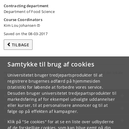
Contracting department
Department of Food Science
Course Coordinators
Kim Lou Johansen
Saved on the 08-03-2017
TILBAGE
Samtykke til brug af cookies
Hvis du har spørgsmål til kurset, skal du henvende dig til din lokale
Universitetet bruger tredjepartsprodukter til at
studieadministration.
registrere brugernes adfærd på hjemmesiden
(statistik) for løbende at forbedre vores service.
Desuden bruger universitetet tredjepartsprodukter til
KØBENHAVNS UNIVERSITET
markedsføring af for eksempel udvalgte uddannelser
eller kurser, til at personalisere annoncer og til at
KONTAKT
følge op på effekten af kampagner.
SERVICES
Klik på "Se cookies" for at se en liste over udbyderne
af de forskellige cookies, som kan blive gemt på din