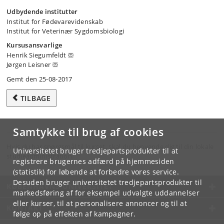
Udbydende institutter
Institut for Fødevarevidenskab
Institut for Veterinær Sygdomsbiologi
Kursusansvarlige
Henrik Siegumfeldt
Jørgen Leisner
Gemt den 25-08-2017
TILBAGE
Samtykke til brug af cookies
Hvis du har spørgsmål til kurset, skal du henvende dig til din lokale
Universitetet bruger tredjepartsprodukter til at
studieadministration.
registrere brugernes adfærd på hjemmesiden
(statistik) for løbende at forbedre vores service.
Desuden bruger universitetet tredjepartsprodukter til
KØBENHAVNS UNIVERSITET
markedsføring af for eksempel udvalgte uddannelser
eller kurser, til at personalisere annoncer og til at
KONTAKT
følge op på effekten af kampagner.