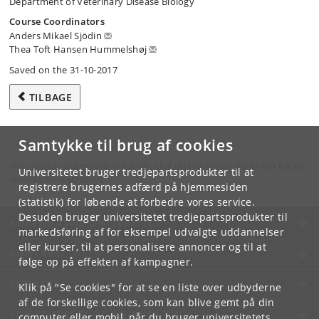
Department of Veterinary Disease Biology
Course Coordinators
Anders Mikael Sjödin
Thea Toft Hansen Hummelshøj
Saved on the 31-10-2017
TILBAGE
Samtykke til brug af cookies
Hvis du har spørgsmål til kurset, skal du henvende dig til din lokale
Universitetet bruger tredjepartsprodukter til at
studieadministration.
registrere brugernes adfærd på hjemmesiden
(statistik) for løbende at forbedre vores service.
Desuden bruger universitetet tredjepartsprodukter til
KØBENHAVNS UNIVERSITET
markedsføring af for eksempel udvalgte uddannelser
eller kurser, til at personalisere annoncer og til at
KONTAKT
følge op på effekten af kampagner.
SERVICES
Klik på "Se cookies" for at se en liste over udbyderne
af de forskellige cookies, som kan blive gemt på din
FOR STUDERENDE OG ANSATTE
computer eller mobil, når du bruger universitetets