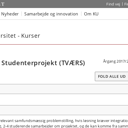
Find vej
F
Nyheder
Samarbejde og innovation
Om KU
sitet - Kurser
 Studenterprojekt (TVÆRS)
Årgang 2017/
FOLD ALLE UD
relevant samfundsmæssig problemstilling, hvis løsning kræver integratio
gang. 2-4 studerende samarbejder om projektet, og de kan komme fra sam