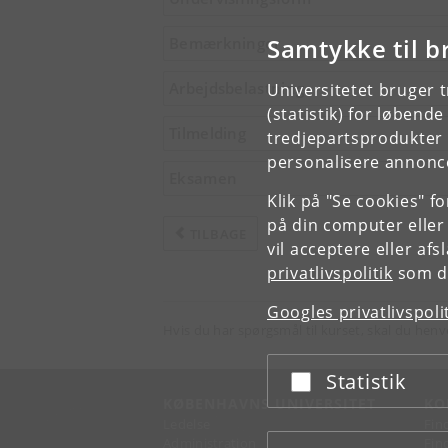
Samtykke til b
Bemærkninger
Arbejdsbelastning
Universitetet bruger 
(statistik) for løbend
Tilmelding
tredjepartsprodukter t
personalisere annonce
Eksamen
Klik på "Se cookies" f
på din computer eller
TILBAGE
vil acceptere eller af
privatlivspolitik
som du
Googles privatlivspoli
Hvis du har spørgsmål til kurset, skal du henv
Statistik
Acceptér eller afslå
KØBENHAVNS UNIVERSITET
KO
Ledelse
Fin
Administration
Fin