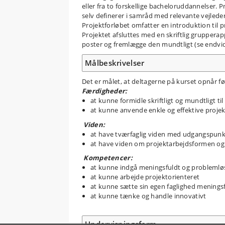
eller fra to forskellige bacheloruddannelser. 
selv definerer i samråd med relevante vejlede
Projektforløbet omfatter en introduktion til 
Projektet afsluttes med en skriftlig grupper
poster og fremlægge den mundtligt (se endvi
Målbeskrivelser
Det er målet, at deltagerne på kurset opnår 
Færdigheder:
at kunne formidle skriftligt og mundtligt t
at kunne anvende enkle og effektive proje
Viden:
at have tværfaglig viden med udgangspunkt
at have viden om projektarbejdsformen og
Kompetencer:
at kunne indgå meningsfuldt og problemløs
at kunne arbejde projektorienteret
at kunne sætte sin egen faglighed menings
at kunne tænke og handle innovativt
Undervisningsform