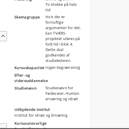
To blokke på halv
tid
Hvis der er
Skemagruppe
fornuftige
argumenter for det,
kan TVÆRS-
projektet uføres på
fuld tid i blok 4.
Dette skal
godkendes af
studielederen.
Ingen begrænsning
Kursuskapacitet
Efter- og
videreuddannelse
Studienævn for
Studienævn
Fødevarer, Human
ernæring og Idræt
Udbydende institut
Institut for Idræt og Ernæring
Kursusansvarlige