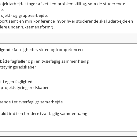
Projektarbejdet tager afsæt i en problemstilling, som de studerende
re.
projekt- og gruppearbejde.
apport samt en minikonference, hvor hver studerende skal udarbejde en
dere under "Eksamensform").
følgende færdigheder, viden og kompetencer:
il både fagfæller og i en tværfaglig sammenhæng
ktstyringsredskaber
 i egen faglighed
 projektstyringsredskaber
ende i et tværfagligt samarbejde
fuldt ind i en bredere tværfaglig sammenhæng