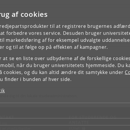
rug af cookies
tredjepartsprodukter til at registrere brugernes adfæ
e at forbedre vores service. Desuden bruger universitet
il markedsføring af for eksempel udvalgte uddannelser e
r og til at følge op på effekten af kampagner.
or at se en liste over udbyderne af de forskellige cooki
 mobil, når du bruger universitetets hjemmeside. Du k
slå cookies, og du kan altid ændre dit samtykke under
Co
 finder i bunden af hver side.
tik
ende dig til din lokale studieadministration.
NTAKT
FOR STUDERENDE OG
ANSATTE
d vej
KUnet
d en medarbejder