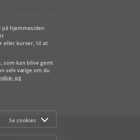
Eva Wulff Helge
Gemt den 08-03-2017
rd på hjemmesiden
et
ller kurser, til at
es, som kan blive gemt
an selv vælge om du
okie- og
Se cookies
WEB
Om websitet
Cookies og privatlivspolitik