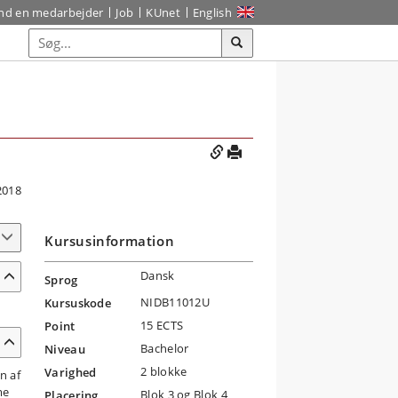
ind en medarbejder
Job
KUnet
English
2018
Kursusinformation
Dansk
Sprog
NIDB11012U
Kursuskode
15 ECTS
Point
Bachelor
Niveau
2 blokke
Varighed
n af
me
Blok 3 og Blok 4
Placering