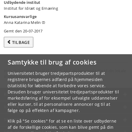
Udbydende institut
Institut for Idræt og Ernæring
Kursusansvarlige
Anna Katarina Melin
Gemt den 20-07-2017
TILBAGE
Samtykke til brug af cookies
Hvis du har spørgsmål til kurset, skal du henvende dig til din lokale
Universitetet bruger tredjepartsprodukter til at
studieadministration.
registrere brugernes adfærd på hjemmesiden
(statistik) for løbende at forbedre vores service.
Desuden bruger universitetet tredjepartsprodukter til
KØBENHAVNS UNIVERSITET
markedsføring af for eksempel udvalgte uddannelser
eller kurser, til at personalisere annoncer og til at
KONTAKT
følge op på effekten af kampagner.
SERVICES
Klik på "Se cookies" for at se en liste over udbyderne
af de forskellige cookies, som kan blive gemt på din