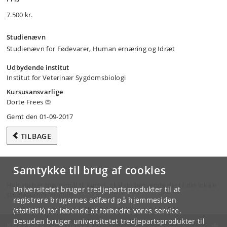
7.500 kr.
Studienævn
Studienævn for Fødevarer, Human ernæring og Idræt
Udbydende institut
Institut for Veterinær Sygdomsbiologi
Kursusansvarlige
Dorte Frees
Gemt den 01-09-2017
TILBAGE
Samtykke til brug af cookies
Hvis du har spørgsmål til kurset, skal du henvende dig til din lokale
Universitetet bruger tredjepartsprodukter til at
studieadministration.
registrere brugernes adfærd på hjemmesiden
(statistik) for løbende at forbedre vores service.
Desuden bruger universitetet tredjepartsprodukter til
KØBENHAVNS UNIVERSITET