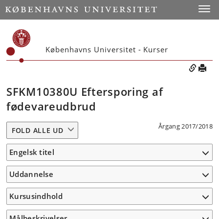
Toggle
Københavns Universitet - Kurser
SFKM10380U Eftersporing af
fødevareudbrud
Årgang 2017/2018
FOLD ALLE UD
Engelsk titel
Uddannelse
Kursusindhold
Målbeskrivelser