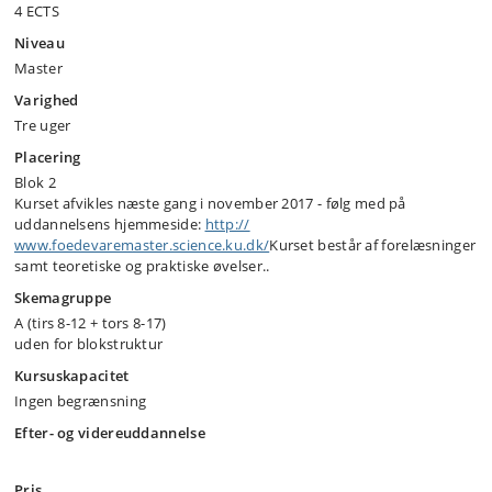
4 ECTS
Niveau
Master
Varighed
Tre uger
Placering
Blok 2
Kurset afvikles næste gang i november 2017 - følg med på
uddannelsens hjemmeside:
http:/​/​
www.foedevaremaster.science.ku.dk/​
Kurset består af forelæsninger
samt teoretiske og praktiske øvelser..
Skemagruppe
A (tirs 8-12 + tors 8-17)
uden for blokstruktur
Kursuskapacitet
Ingen begrænsning
Efter- og videreuddannelse
Pris