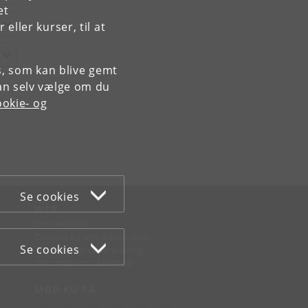
et
ller kurser, til at
es, som kan blive gemt
an selv vælge om du
okie- og
Se cookies
WEB
Om websitet
Cookies og privatlivspolitik
Se cookies
Tilgængelighedserklæring
Informationssikkerhed
MØD KU PÅ