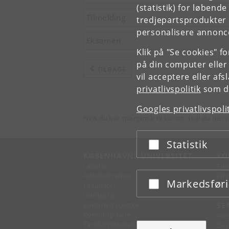
(statistik) for løbend
Tilmelding
tredjepartsprodukter t
personalisere annonce
Eksamen
Klik på "Se cookies" f
på din computer eller
TILBAGE
vil acceptere eller af
privatlivspolitik
som du
Googles privatlivspoli
Hvis du har spørgsmål til kurset, skal du henv
Statistik
Acceptér eller afslå
KØBENHAVNS UNIVERSITET
KO
Ledelse
Fin
Administration
Fin
Markedsfør
Acceptér eller afslå
Fakulteter
Kon
Institutter
Forskningscentre
SE
Dyrehospitaler
Pre
Tandlægeskolen
Des