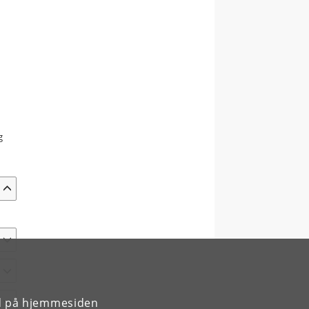
g
rd på hjemmesiden