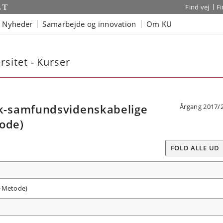
Find vej
F
Nyheder
Samarbejde og innovation
Om KU
sitet - Kurser
-samfundsvidenskabelige
Årgang 2017/
tode)
FOLD ALLE UD
T-Metode)