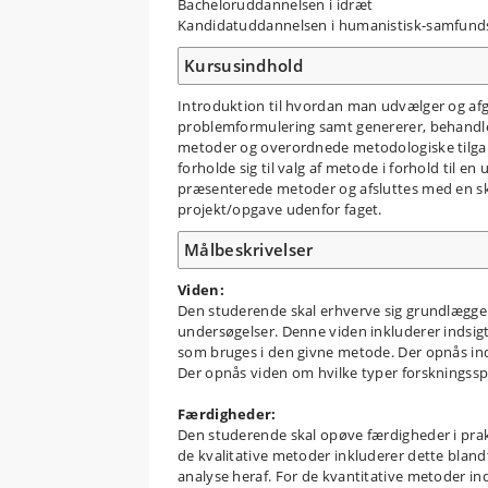
Bacheloruddannelsen i idræt
Kandidatuddannelsen i humanistisk-samfunds
Kursusindhold
Introduktion til hvordan man udvælger og af
problemformulering samt genererer, behandler
metoder og overordnede metodologiske tilga
forholde sig til valg af metode i forhold til e
præsenterede metoder og afsluttes med en skr
projekt/opgave udenfor faget.
Målbeskrivelser
Viden:
Den studerende skal erhverve sig grundlæggen
undersøgelser. Denne viden inkluderer indsig
som bruges i den givne metode. Der opnås inds
Der opnås viden om hvilke typer forskningsspø
Færdigheder:
Den studerende skal opøve færdigheder i prak
de kvalitative metoder inkluderer dette bla
analyse heraf. For de kvantitative metoder in