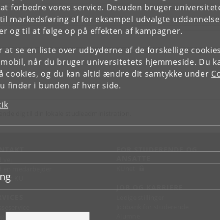
e at forbedre vores service. Desuden bruger universitet
il markedsføring af for eksempel udvalgte uddannelser e
r og til at følge op på effekten af kampagner.
or at se en liste over udbyderne af de forskellige cooki
 mobil, når du bruger universitetets hjemmeside. Du k
slå cookies, og du kan altid ændre dit samtykke under
Co
 finder i bunden af hver side.
tik
ende dig til din lokale studieadministration.
NTAKT
FOR STUDERENDE OG
ANSATTE
d vej
KUnet
d en medarbejder
ing
takt KU
JOB OG KARRIERE
RVICES
Ledige stillinger
Jobbank for studerende
sseservice
Alumne
ignguide