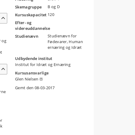
B og D
Skemagruppe
120
Kursuskapacitet
Efter- og
videreuddannelse
Studienævn for
Studienævn
r og
Fødevarer, Human
ernæring og Idræt
et
Udbydende institut
Institut for Idræt og Ernæring
Kursusansvarlige
Glen Nielsen
Gemt den 08-03-2017
erne
or
sk