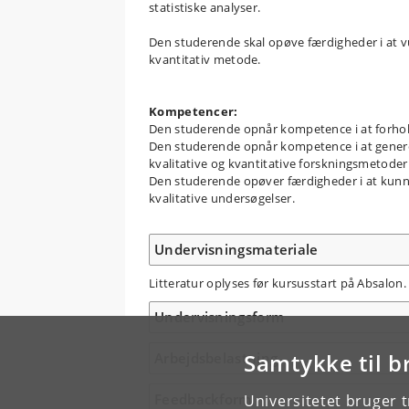
statistiske analyser.
Den studerende skal opøve færdigheder i at vur
kvantitativ metode.
Kompetencer:
Den studerende opnår kompetence i at forholde 
Den studerende opnår kompetence i at generer
kvalitative og kvantitative forskningsmetoder i
Den studerende opøver færdigheder i at kunne f
kvalitative undersøgelser.
Undervisningsmateriale
Litteratur oplyses før kursusstart på Absalon.
Undervisningsform
Samtykke til b
Arbejdsbelastning
Feedbackform
Universitetet bruger 