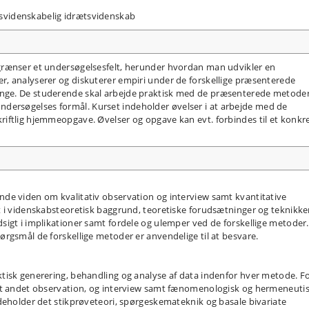
videnskabelig idrætsvidenskab
grænser et undersøgelsesfelt, herunder hvordan man udvikler en
, analyserer og diskuterer empiri under de forskellige præsenterede
nge. De studerende skal arbejde praktisk med de præsenterede metode
n undersøgelses formål. Kurset indeholder øvelser i at arbejde med de
iftlig hjemmeopgave. Øvelser og opgave kan evt. forbindes til et konkr
de viden om kvalitativ observation og interview samt kvantitative
t i videnskabsteoretisk baggrund, teoretiske forudsætninger og teknikk
igt i implikationer samt fordele og ulemper ved de forskellige metoder.
rgsmål de forskellige metoder er anvendelige til at besvare.
tisk generering, behandling og analyse af data indenfor hver metode. F
ndt andet observation, og interview samt fænomenologisk og hermeneuti
deholder det stikprøveteori, spørgeskemateknik og basale bivariate