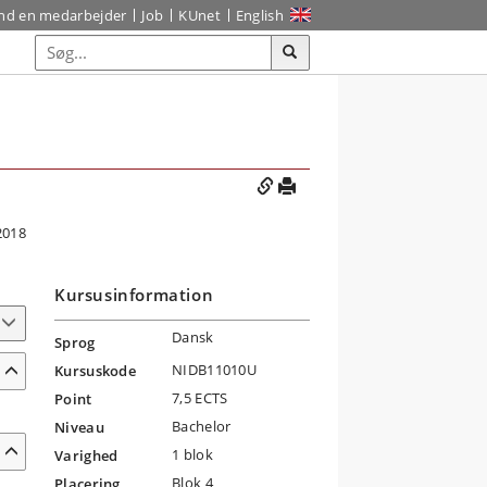
ind en medarbejder
Job
KUnet
English
2018
Kursusinformation
Dansk
Sprog
NIDB11010U
Kursuskode
7,5 ECTS
Point
Bachelor
Niveau
1 blok
Varighed
Blok 4
Placering