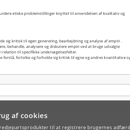
dere etiske problemstillinger knyttet til anvendelsen af kvalitativ og
sig kritisk til egen generering, bearbejdning og analyse af empiri .
e, behandle, analysere og diskutere empiri ved at bruge udvalgte
 relation til specifikke undersøgelsesfelter.
orstå, fortolke og forholde sig kritisk til egne og andres kvantitative o
rug af cookies
tredjepartsprodukter til at registrere brugernes adfæ