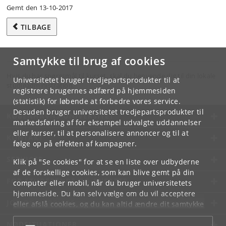
Gemt den 13-10-2017
TILBAGE
Samtykke til brug af cookies
Hvis du har spørgsmål til kurset, skal du henvende dig til din lokale
Universitetet bruger tredjepartsprodukter til at
studieadministration.
registrere brugernes adfærd på hjemmesiden
(statistik) for løbende at forbedre vores service.
Desuden bruger universitetet tredjepartsprodukter til
KØBENHAVNS UNIVERSITET
markedsføring af for eksempel udvalgte uddannelser
eller kurser, til at personalisere annoncer og til at
KONTAKT
følge op på effekten af kampagner.
SERVICES
Klik på "Se cookies" for at se en liste over udbyderne
af de forskellige cookies, som kan blive gemt på din
FOR STUDERENDE OG ANSATTE
computer eller mobil, når du bruger universitetets
hjemmeside. Du kan selv vælge om du vil acceptere
JOB OG KARRIERE
eller afslå cookies, og du kan altid ændre dit samtykke
under
Cookie- og privatlivspolitik
som du finder i
NØDSITUATIONER
bunden af hver side.