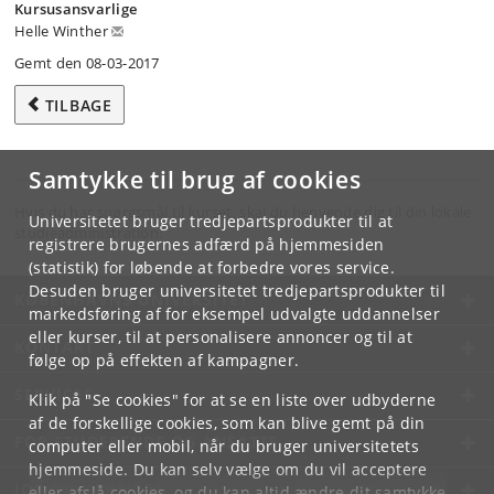
Kursusansvarlige
Helle Winther
Gemt den 08-03-2017
TILBAGE
Samtykke til brug af cookies
Hvis du har spørgsmål til kurset, skal du henvende dig til din lokale
Universitetet bruger tredjepartsprodukter til at
studieadministration.
registrere brugernes adfærd på hjemmesiden
(statistik) for løbende at forbedre vores service.
Desuden bruger universitetet tredjepartsprodukter til
KØBENHAVNS UNIVERSITET
markedsføring af for eksempel udvalgte uddannelser
eller kurser, til at personalisere annoncer og til at
KONTAKT
følge op på effekten af kampagner.
SERVICES
Klik på "Se cookies" for at se en liste over udbyderne
af de forskellige cookies, som kan blive gemt på din
FOR STUDERENDE OG ANSATTE
computer eller mobil, når du bruger universitetets
hjemmeside. Du kan selv vælge om du vil acceptere
JOB OG KARRIERE
eller afslå cookies, og du kan altid ændre dit samtykke