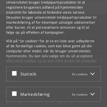
Hvis du har spørgsmål til kurset, skal du henvende dig til din lokale
Universitetet bruger tredjepartsprodukter til at
studieadministration.
registrere brugernes adfærd på hjemmesiden
(statistik) for løbende at forbedre vores service.
Desuden bruger universitetet tredjepartsprodukter til
KØBENHAVNS UNIVERSITET
markedsføring af for eksempel udvalgte uddannelser
eller kurser, til at personalisere annoncer og til at
KONTAKT
følge op på effekten af kampagner.
SERVICES
Klik på "Se cookies" for at se en liste over udbyderne
af de forskellige cookies, som kan blive gemt på din
FOR STUDERENDE OG ANSATTE
computer eller mobil, når du bruger universitetets
hjemmeside. Du kan selv vælge om du vil acceptere
JOB OG KARRIERE
eller afslå cookies, og du kan altid ændre dit samtykke
under
Cookie- og privatlivspolitik
som du finder i
NØDSITUATIONER
bunden af hver side.
Acceptér eller afslå
Statistik
Se cookies
Googles privatlivspolitik
WEB
MØD KU PÅ
Acceptér eller afslå
Markedsføring
Se cookies