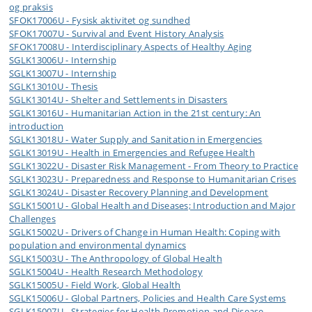
og praksis
SFOK17006U - Fysisk aktivitet og sundhed
SFOK17007U - Survival and Event History Analysis
SFOK17008U - Interdisciplinary Aspects of Healthy Aging
SGLK13006U - Internship
SGLK13007U - Internship
SGLK13010U - Thesis
SGLK13014U - Shelter and Settlements in Disasters
SGLK13016U - Humanitarian Action in the 21st century: An
introduction
SGLK13018U - Water Supply and Sanitation in Emergencies
SGLK13019U - Health in Emergencies and Refugee Health
SGLK13022U - Disaster Risk Management - From Theory to Practice
SGLK13023U - Preparedness and Response to Humanitarian Crises
SGLK13024U - Disaster Recovery Planning and Development
SGLK15001U - Global Health and Diseases; Introduction and Major
Challenges
SGLK15002U - Drivers of Change in Human Health: Coping with
population and environmental dynamics
SGLK15003U - The Anthropology of Global Health
SGLK15004U - Health Research Methodology
SGLK15005U - Field Work, Global Health
SGLK15006U - Global Partners, Policies and Health Care Systems
SGLK15007U - Strategies for Health Promotion and Disease