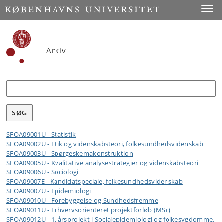
Toggle
Arkiv
Søg
SFOA09001U - Statistik
SFOA09002U - Etik og videnskabsteori, folkesundhedsvidenskab
SFOA09003U - Spørgeskemakonstruktion
SFOA09005U - Kvalitative analysestrategier og videnskabsteori
SFOA09006U - Sociologi
SFOA09007E - Kandidatspeciale, folkesundhedsvidenskab
SFOA09007U - Epidemiologi
SFOA09010U - Forebyggelse og Sundhedsfremme
SFOA09011U - Erhvervsorienteret projektforløb (MSc)
SFOA09012U - 1. årsprojekt i Socialepidemiologi og folkesygdomme,