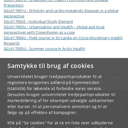
Prevention
SGLK17001U - Ethnicity and cardio-metabolic diseases in a global
perspective
SGLK17002E - Individual Study Element
SGLK17003U - Urbanisation and Health – global and local
perspectives with Copenhagen as a case
SGLK17004U - Field course in Sri Lanka on Cross-disciplinary Health
Research
SGLK17005U - Summer course in Arctic Health
Samtykke til brug af cookies
Hvis du har spørgsmål til kurset, skal du henvende dig til din lokale
Universitetet bruger tredjepartsprodukter til at
studieadministration.
registrere brugernes adfærd på hjemmesiden
(statistik) for løbende at forbedre vores service.
Desuden bruger universitetet tredjepartsprodukter til
KØBENHAVNS UNIVERSITET
markedsføring af for eksempel udvalgte uddannelser
eller kurser, til at personalisere annoncer og til at
KONTAKT
følge op på effekten af kampagner.
SERVICES
Klik på "Se cookies" for at se en liste over udbyderne