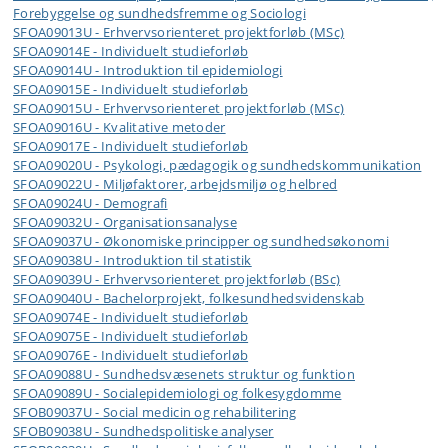
Forebyggelse og sundhedsfremme og Sociologi
SFOA09013U - Erhvervsorienteret projektforløb (MSc)
SFOA09014E - Individuelt studieforløb
SFOA09014U - Introduktion til epidemiologi
SFOA09015E - Individuelt studieforløb
SFOA09015U - Erhvervsorienteret projektforløb (MSc)
SFOA09016U - Kvalitative metoder
SFOA09017E - Individuelt studieforløb
SFOA09020U - Psykologi, pædagogik og sundhedskommunikation
SFOA09022U - Miljøfaktorer, arbejdsmiljø og helbred
SFOA09024U - Demografi
SFOA09032U - Organisationsanalyse
SFOA09037U - Økonomiske principper og sundhedsøkonomi
SFOA09038U - Introduktion til statistik
SFOA09039U - Erhvervsorienteret projektforløb (BSc)
SFOA09040U - Bachelorprojekt, folkesundhedsvidenskab
SFOA09074E - Individuelt studieforløb
SFOA09075E - Individuelt studieforløb
SFOA09076E - Individuelt studieforløb
SFOA09088U - Sundhedsvæsenets struktur og funktion
SFOA09089U - Socialepidemiologi og folkesygdomme
SFOB09037U - Social medicin og rehabilitering
SFOB09038U - Sundhedspolitiske analyser