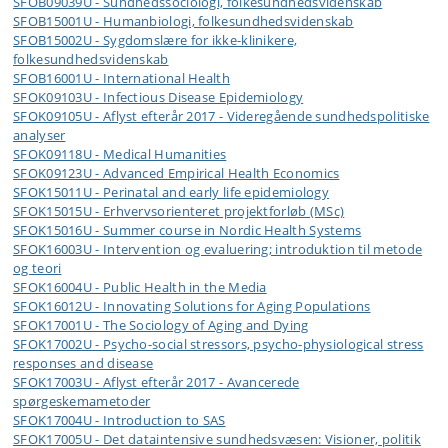
SFOB09039U - Sundhedssociologi, folkesundhedsvidenskab
SFOB15001U - Humanbiologi, folkesundhedsvidenskab
SFOB15002U - Sygdomslære for ikke-klinikere,
folkesundhedsvidenskab
SFOB16001U - International Health
SFOK09103U - Infectious Disease Epidemiology
SFOK09105U - Aflyst efterår 2017 - Videregående sundhedspolitiske
analyser
SFOK09118U - Medical Humanities
SFOK09123U - Advanced Empirical Health Economics
SFOK15011U - Perinatal and early life epidemiology
SFOK15015U - Erhvervsorienteret projektforløb (MSc)
SFOK15016U - Summer course in Nordic Health Systems
SFOK16003U - Intervention og evaluering; introduktion til metode
og teori
SFOK16004U - Public Health in the Media
SFOK16012U - Innovating Solutions for Aging Populations
SFOK17001U - The Sociology of Aging and Dying
SFOK17002U - Psycho-social stressors, psycho-physiological stress
responses and disease
SFOK17003U - Aflyst efterår 2017 - Avancerede
spørgeskemametoder
SFOK17004U - Introduction to SAS
SFOK17005U - Det dataintensive sundhedsvæsen: Visioner, politik