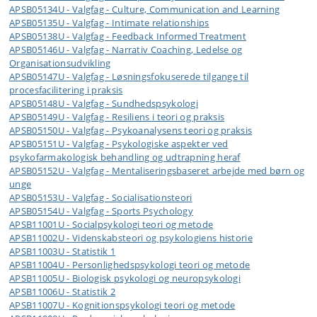
APSB05134U - Valgfag - Culture, Communication and Learning
APSB05135U - Valgfag - Intimate relationships
APSB05138U - Valgfag - Feedback Informed Treatment
APSB05146U - Valgfag - Narrativ Coaching, Ledelse og
Organisationsudvikling
APSB05147U - Valgfag - Løsningsfokuserede tilgange til
procesfacilitering i praksis
APSB05148U - Valgfag - Sundhedspsykologi
APSB05149U - Valgfag - Resiliens i teori og praksis
APSB05150U - Valgfag - Psykoanalysens teori og praksis
APSB05151U - Valgfag - Psykologiske aspekter ved
psykofarmakologisk behandling og udtrapning heraf
APSB05152U - Valgfag - Mentaliseringsbaseret arbejde med børn og
unge
APSB05153U - Valgfag - Socialisationsteori
APSB05154U - Valgfag - Sports Psychology
APSB11001U - Socialpsykologi teori og metode
APSB11002U - Videnskabsteori og psykologiens historie
APSB11003U - Statistik 1
APSB11004U - Personlighedspsykologi teori og metode
APSB11005U - Biologisk psykologi og neuropsykologi
APSB11006U - Statistik 2
APSB11007U - Kognitionspsykologi teori og metode