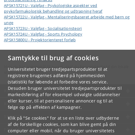
APSK15721U - Valgfag - Psykologiske aspekter ved
psykofarmakologisk behandling og udtrapning heraf
APSK15722U - Valgfag - Mentaliseringsbaseret arbejde med børn og
unge
APSK15723U - Valgfag - Socialisationsteori
APSK15724U - Valgfag - Sports Psychology
APSK15800U - Projektorienteret forløb
Samtykke til brug af cookies
Hvis du har spørgsmål til kurset, skal du henvende dig til din lokale
Universitetet bruger tredjepartsprodukter til at
studieadministration.
registrere brugernes adfærd på hjemmesiden
(statistik) for løbende at forbedre vores service.
Desuden bruger universitetet tredjepartsprodukter til
KØBENHAVNS UNIVERSITET
markedsføring af for eksempel udvalgte uddannelser
eller kurser, til at personalisere annoncer og til at
KONTAKT
følge op på effekten af kampagner.
SERVICES
Klik på "Se cookies" for at se en liste over udbyderne
af de forskellige cookies, som kan blive gemt på din
FOR STUDERENDE OG ANSATTE
computer eller mobil, når du bruger universitetets