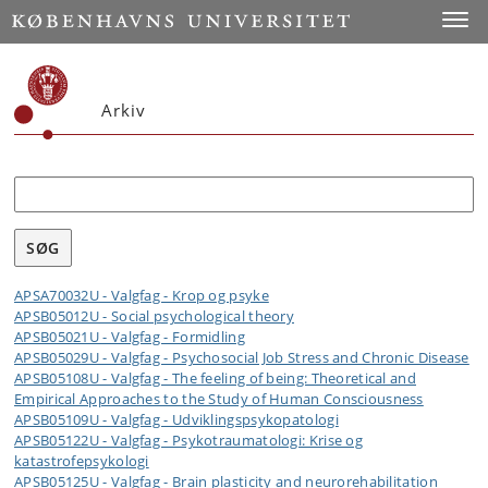
Toggle
Arkiv
Søg
APSA70032U - Valgfag - Krop og psyke
APSB05012U - Social psychological theory
APSB05021U - Valgfag - Formidling
APSB05029U - Valgfag - Psychosocial Job Stress and Chronic Disease
APSB05108U - Valgfag - The feeling of being: Theoretical and
Empirical Approaches to the Study of Human Consciousness
APSB05109U - Valgfag - Udviklingspsykopatologi
APSB05122U - Valgfag - Psykotraumatologi: Krise og
katastrofepsykologi
APSB05125U - Valgfag - Brain plasticity and neurorehabilitation