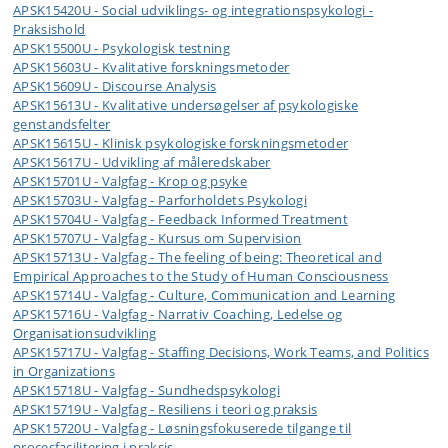
APSK15420U - Social udviklings- og integrationspsykologi -
Praksishold
APSK15500U - Psykologisk testning
APSK15603U - Kvalitative forskningsmetoder
APSK15609U - Discourse Analysis
APSK15613U - Kvalitative undersøgelser af psykologiske
genstandsfelter
APSK15615U - Klinisk psykologiske forskningsmetoder
APSK15617U - Udvikling af måleredskaber
APSK15701U - Valgfag - Krop og psyke
APSK15703U - Valgfag - Parforholdets Psykologi
APSK15704U - Valgfag - Feedback Informed Treatment
APSK15707U - Valgfag - Kursus om Supervision
APSK15713U - Valgfag - The feeling of being: Theoretical and
Empirical Approaches to the Study of Human Consciousness
APSK15714U - Valgfag - Culture, Communication and Learning
APSK15716U - Valgfag - Narrativ Coaching, Ledelse og
Organisationsudvikling
APSK15717U - Valgfag - Staffing Decisions, Work Teams, and Politics
in Organizations
APSK15718U - Valgfag - Sundhedspsykologi
APSK15719U - Valgfag - Resiliens i teori og praksis
APSK15720U - Valgfag - Løsningsfokuserede tilgange til
procesfacilitering i praksis