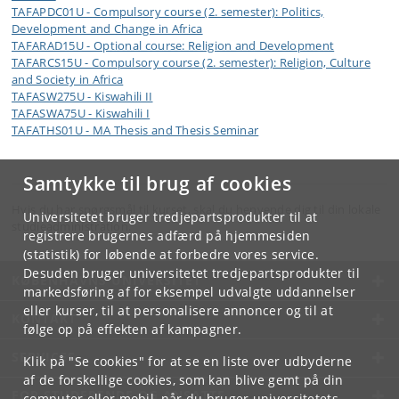
TAFAPDC01U - Compulsory course (2. semester): Politics,
Development and Change in Africa
TAFARAD15U - Optional course: Religion and Development
TAFARCS15U - Compulsory course (2. semester): Religion, Culture
and Society in Africa
TAFASW275U - Kiswahili II
TAFASWA75U - Kiswahili I
TAFATHS01U - MA Thesis and Thesis Seminar
Samtykke til brug af cookies
Hvis du har spørgsmål til kurset, skal du henvende dig til din lokale
Universitetet bruger tredjepartsprodukter til at
studieadministration.
registrere brugernes adfærd på hjemmesiden
(statistik) for løbende at forbedre vores service.
Desuden bruger universitetet tredjepartsprodukter til
KØBENHAVNS UNIVERSITET
markedsføring af for eksempel udvalgte uddannelser
eller kurser, til at personalisere annoncer og til at
KONTAKT
følge op på effekten af kampagner.
SERVICES
Klik på "Se cookies" for at se en liste over udbyderne
af de forskellige cookies, som kan blive gemt på din
FOR STUDERENDE OG ANSATTE
computer eller mobil, når du bruger universitetets