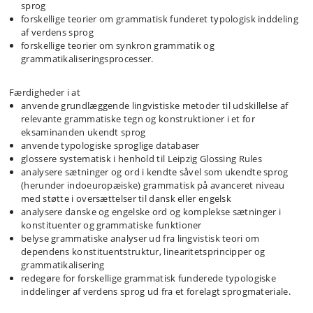
sprog
forskellige teorier om grammatisk funderet typologisk inddeling
af verdens sprog
forskellige teorier om synkron grammatik og
grammatikaliseringsprocesser.
Færdigheder i at
anvende grundlæggende lingvistiske metoder til udskillelse af
relevante grammatiske tegn og konstruktioner i et for
eksaminanden ukendt sprog
anvende typologiske sproglige databaser
glossere systematisk i henhold til Leipzig Glossing Rules
analysere sætninger og ord i kendte såvel som ukendte sprog
(herunder indoeuropæiske) grammatisk på avanceret niveau
med støtte i oversættelser til dansk eller engelsk
analysere danske og engelske ord og komplekse sætninger i
konstituenter og grammatiske funktioner
belyse grammatiske analyser ud fra lingvistisk teori om
dependens konstituentstruktur, linearitetsprincipper og
grammatikalisering
redegøre for forskellige grammatisk funderede typologiske
inddelinger af verdens sprog ud fra et forelagt sprogmateriale.