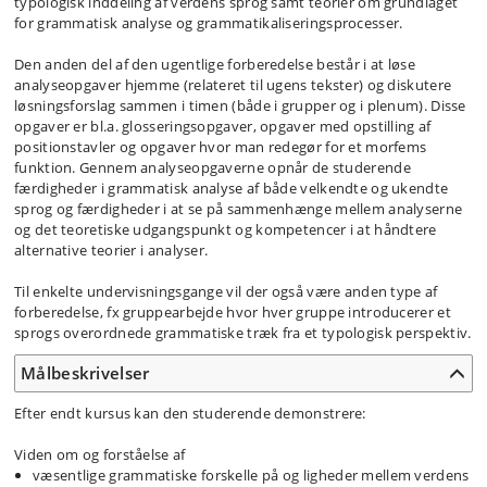
typologisk inddeling af verdens sprog samt teorier om grundlaget
for grammatisk analyse og grammatikaliseringsprocesser.
Den anden del af den ugentlige forberedelse består i at løse
analyseopgaver hjemme (relateret til ugens tekster) og diskutere
løsningsforslag sammen i timen (både i grupper og i plenum). Disse
opgaver er bl.a. glosseringsopgaver, opgaver med opstilling af
positionstavler og opgaver hvor man redegør for et morfems
funktion. Gennem analyseopgaverne opnår de studerende
færdigheder i grammatisk analyse af både velkendte og ukendte
sprog og færdigheder i at se på sammenhænge mellem analyserne
og det teoretiske udgangspunkt og kompetencer i at håndtere
alternative teorier i analyser.
Til enkelte undervisningsgange vil der også være anden type af
forberedelse, fx gruppearbejde hvor hver gruppe introducerer et
sprogs overordnede grammatiske træk fra et typologisk perspektiv.
Målbeskrivelser
Efter endt kursus kan den studerende demonstrere:
Viden om og forståelse af
væsentlige grammatiske forskelle på og ligheder mellem verdens