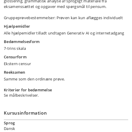
glossering, grammatisk analyse af sprogligt materiale fra
eksamenssættet og opgaver med spørgsmål til pensum.
Gruppeprøvebestemmelser: Prøven kan kun aflægges individuelt
Hjælpemidler
Alle hjælpemidler tilladt undtagen Generativ AI og internetadgang
Bedømmelsesform
7-trins skala
Censurform
Ekstern censur
Reeksamen
Samme som den ordinære prøve.
Kriterier for bedømmelse
Se målbeskrivelser.
Kursusinformation
Sprog
Dansk