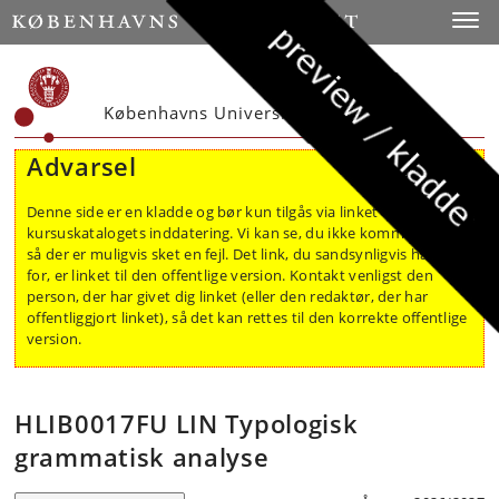
Toggle
Københavns Universitet - Kurser
Advarsel
Denne side er en kladde og bør kun tilgås via linket i
kursuskatalogets inddatering. Vi kan se, du ikke kommer derfra,
så der er muligvis sket en fejl. Det link, du sandsynligvis har brug
for, er linket til den offentlige version. Kontakt venligst den
person, der har givet dig linket (eller den redaktør, der har
offentliggjort linket), så det kan rettes til den korrekte offentlige
version.
HLIB0017FU LIN Typologisk
grammatisk analyse