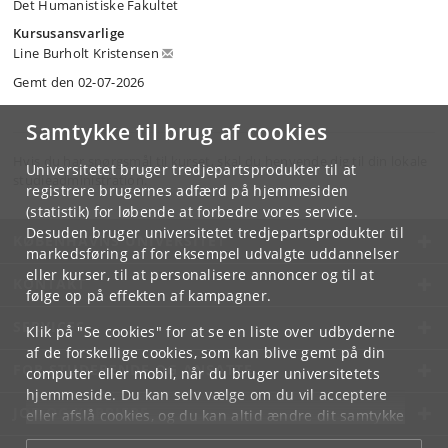
Det Humanistiske Fakultet
Kursusansvarlige
Line Burholt Kristensen
Gemt den 02-07-2026
Samtykke til brug af cookies
Hvis du har spørgsmål til kurset, skal du henvende dig til din lokale
Universitetet bruger tredjepartsprodukter til at
studieadministration.
registrere brugernes adfærd på hjemmesiden
(statistik) for løbende at forbedre vores service.
Desuden bruger universitetet tredjepartsprodukter til
KØBENHAVNS UNIVERSITET
markedsføring af for eksempel udvalgte uddannelser
eller kurser, til at personalisere annoncer og til at
KONTAKT
følge op på effekten af kampagner.
SERVICES
Klik på "Se cookies" for at se en liste over udbyderne
af de forskellige cookies, som kan blive gemt på din
FOR STUDERENDE OG ANSATTE
computer eller mobil, når du bruger universitetets
hjemmeside. Du kan selv vælge om du vil acceptere
JOB OG KARRIERE
eller afslå cookies, og du kan altid ændre dit samtykke
under
Cookie- og privatlivspolitik
som du finder i