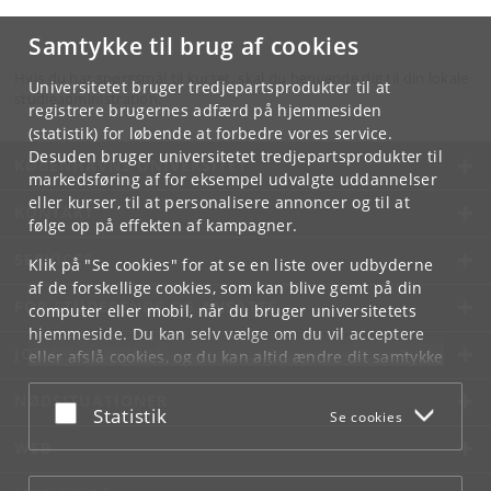
Samtykke til brug af cookies
Hvis du har spørgsmål til kurset, skal du henvende dig til din lokale
Universitetet bruger tredjepartsprodukter til at
studieadministration.
registrere brugernes adfærd på hjemmesiden
(statistik) for løbende at forbedre vores service.
Desuden bruger universitetet tredjepartsprodukter til
KØBENHAVNS UNIVERSITET
markedsføring af for eksempel udvalgte uddannelser
eller kurser, til at personalisere annoncer og til at
KONTAKT
følge op på effekten af kampagner.
SERVICES
Klik på "Se cookies" for at se en liste over udbyderne
af de forskellige cookies, som kan blive gemt på din
FOR STUDERENDE OG ANSATTE
computer eller mobil, når du bruger universitetets
hjemmeside. Du kan selv vælge om du vil acceptere
JOB OG KARRIERE
eller afslå cookies, og du kan altid ændre dit samtykke
under
Cookie- og privatlivspolitik
som du finder i
NØDSITUATIONER
bunden af hver side.
Acceptér eller afslå
Statistik
Se cookies
Googles privatlivspolitik
WEB