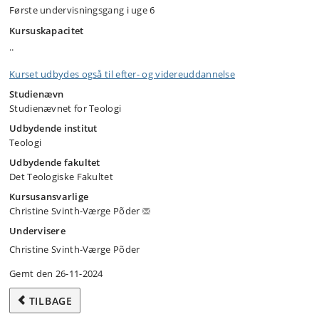
Første undervisningsgang i uge 6
Kursuskapacitet
..
Kurset udbydes også til efter- og videreuddannelse
Studienævn
Studienævnet for Teologi
Udbydende institut
Teologi
Udbydende fakultet
Det Teologiske Fakultet
Kursusansvarlige
Christine Svinth-Værge Põder
Undervisere
Christine Svinth-Værge Põder
Gemt den 26-11-2024
TILBAGE