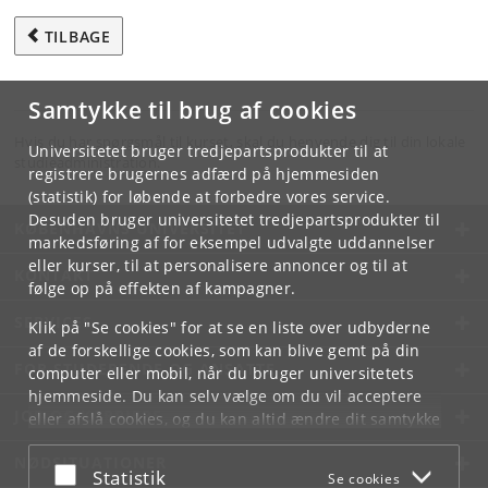
TILBAGE
Samtykke til brug af cookies
Hvis du har spørgsmål til kurset, skal du henvende dig til din lokale
Universitetet bruger tredjepartsprodukter til at
studieadministration.
registrere brugernes adfærd på hjemmesiden
(statistik) for løbende at forbedre vores service.
Desuden bruger universitetet tredjepartsprodukter til
KØBENHAVNS UNIVERSITET
markedsføring af for eksempel udvalgte uddannelser
eller kurser, til at personalisere annoncer og til at
KONTAKT
følge op på effekten af kampagner.
SERVICES
Klik på "Se cookies" for at se en liste over udbyderne
af de forskellige cookies, som kan blive gemt på din
FOR STUDERENDE OG ANSATTE
computer eller mobil, når du bruger universitetets
hjemmeside. Du kan selv vælge om du vil acceptere
JOB OG KARRIERE
eller afslå cookies, og du kan altid ændre dit samtykke
under
Cookie- og privatlivspolitik
som du finder i
NØDSITUATIONER
bunden af hver side.
Acceptér eller afslå
Statistik
Se cookies