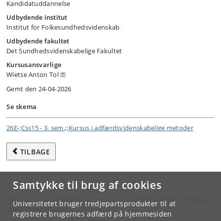
Kandidatuddannelse
Udbydende institut
Institut for Folkesundhedsvidenskab
Udbydende fakultet
Det Sundhedsvidenskabelige Fakultet
Kursusansvarlige
Wietse Anton Tol
Gemt den 24-04-2026
Se skema
26E-;Css15 - 3. sem.;;Kursus i adfærdsvidenskabelige metoder
TILBAGE
Samtykke til brug af cookies
Hvis du har spørgsmål til kurset, skal du henvende dig til din lokale
Universitetet bruger tredjepartsprodukter til at
studieadministration.
registrere brugernes adfærd på hjemmesiden