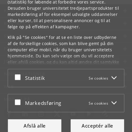
(statistik) for løbende at forbedre vores service.
Desuden bruger universitetet tredjepartsprodukter til
KØBENHAVNS UNIVERSITET
markedsføring af for eksempel udvalgte uddannelser
eller kurser, til at personalisere annoncer og til at
KONTAKT
følge op på effekten af kampagner.
SERVICES
Klik på "Se cookies" for at se en liste over udbyderne
af de forskellige cookies, som kan blive gemt på din
FOR STUDERENDE OG ANSATTE
computer eller mobil, når du bruger universitetets
hjemmeside. Du kan selv vælge om du vil acceptere
JOB OG KARRIERE
eller afslå cookies, og du kan altid ændre dit samtykke
under
Cookie- og privatlivspolitik
som du finder i
NØDSITUATIONER
bunden af hver side.
Acceptér eller afslå
Statistik
Se cookies
Googles privatlivspolitik
WEB
MØD KU PÅ
Acceptér eller afslå
Markedsføring
Se cookies
Afslå alle
Acceptér alle