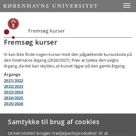
Toggle
Fremsøg kurser
Fremsøg kurser
Vi kan ikke finde nogen kurser med den pågældende kursuskode på
den foretrukne årgang (2026/2027). Prøv at tjekke den valgte
årgang, da det kan skyldes, at kurset ligger på den gamle årgang.
Årgange
2021/2022
2022/2023
2023/2024
2024/2025
2025/2026
Samtykke til brug af cookies
Hvis du har spørgsmål til kurset, skal du henvende dig til din lokale
Universitetet bruger tredjepartsprodukter til at