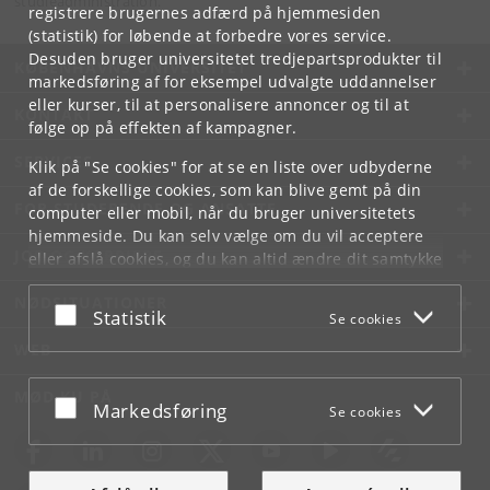
studieadministration.
registrere brugernes adfærd på hjemmesiden
(statistik) for løbende at forbedre vores service.
Desuden bruger universitetet tredjepartsprodukter til
KØBENHAVNS UNIVERSITET
markedsføring af for eksempel udvalgte uddannelser
eller kurser, til at personalisere annoncer og til at
KONTAKT
følge op på effekten af kampagner.
SERVICES
Klik på "Se cookies" for at se en liste over udbyderne
af de forskellige cookies, som kan blive gemt på din
FOR STUDERENDE OG ANSATTE
computer eller mobil, når du bruger universitetets
hjemmeside. Du kan selv vælge om du vil acceptere
JOB OG KARRIERE
eller afslå cookies, og du kan altid ændre dit samtykke
under
Cookie- og privatlivspolitik
som du finder i
NØDSITUATIONER
bunden af hver side.
Acceptér eller afslå
Statistik
Se cookies
Googles privatlivspolitik
WEB
MØD KU PÅ
Acceptér eller afslå
Markedsføring
Se cookies