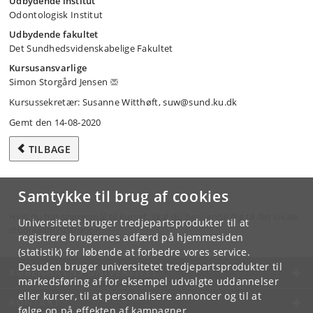
Udbydende institut
Odontologisk Institut
Udbydende fakultet
Det Sundhedsvidenskabelige Fakultet
Kursusansvarlige
Simon Storgård Jensen
Kursussekretær: Susanne Witthøft, suw@sund.ku.dk
Gemt den 14-08-2020
TILBAGE
Samtykke til brug af cookies
Hvis du har spørgsmål til kurset, skal du henvende dig til din lokale
Universitetet bruger tredjepartsprodukter til at
studieadministration.
registrere brugernes adfærd på hjemmesiden
(statistik) for løbende at forbedre vores service.
Desuden bruger universitetet tredjepartsprodukter til
KØBENHAVNS UNIVERSITET
markedsføring af for eksempel udvalgte uddannelser
eller kurser, til at personalisere annoncer og til at
KONTAKT
følge op på effekten af kampagner.