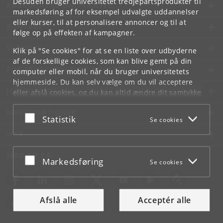
Desuden bruger universitetet tredjepartsprodukter til
KØBENHAVNS UNIVERSITET
markedsføring af for eksempel udvalgte uddannelser
eller kurser, til at personalisere annoncer og til at
KONTAKT
følge op på effekten af kampagner.
SERVICES
Klik på "Se cookies" for at se en liste over udbyderne
af de forskellige cookies, som kan blive gemt på din
FOR STUDERENDE OG ANSATTE
computer eller mobil, når du bruger universitetets
hjemmeside. Du kan selv vælge om du vil acceptere
JOB OG KARRIERE
eller afslå cookies, og du kan altid ændre dit samtykke
under
Cookie- og privatlivspolitik
som du finder i
NØDSITUATIONER
bunden af hver side.
Acceptér eller afslå
Statistik
Se cookies
Googles privatlivspolitik
WEB
MØD KU PÅ
Acceptér eller afslå
Markedsføring
Se cookies
Afslå alle
Acceptér alle