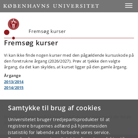
Toggle
Fremsøg kurser
Fremsøg kurser
Vi kan ikke finde nogen kurser med den pågældende kursuskode på
den foretrukne årgang (2026/2027). Prøv at tjekke den valgte
årgang, da det kan skyldes, at kurset ligger på den gamle årgang.
Årgange
2013/2014
2014/2015
Samtykke til brug af cookies
Hvis du har spørgsmål til kurset, skal du henvende dig til din lokale
Universitetet bruger tredjepartsprodukter til at
studieadministration.
registrere brugernes adfærd på hjemmesiden
(statistik) for løbende at forbedre vores service.