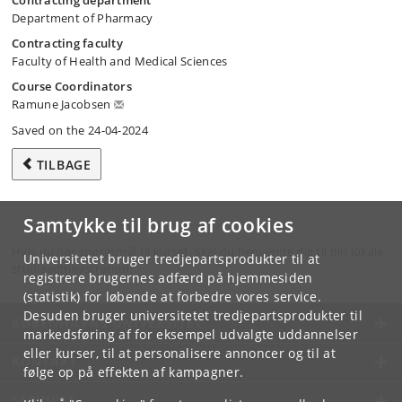
Contracting department
Department of Pharmacy
Contracting faculty
Faculty of Health and Medical Sciences
Course Coordinators
Ramune Jacobsen
Saved on the 24-04-2024
TILBAGE
Samtykke til brug af cookies
Hvis du har spørgsmål til kurset, skal du henvende dig til din lokale
Universitetet bruger tredjepartsprodukter til at
studieadministration.
registrere brugernes adfærd på hjemmesiden
(statistik) for løbende at forbedre vores service.
Desuden bruger universitetet tredjepartsprodukter til
KØBENHAVNS UNIVERSITET
markedsføring af for eksempel udvalgte uddannelser
eller kurser, til at personalisere annoncer og til at
KONTAKT
følge op på effekten af kampagner.
SERVICES