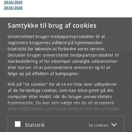
2024/2025
2025/2026
Samtykke til brug af cookies
Hvis du har spørgsmål til kurset, skal du henvende dig til din lokale
Universitetet bruger tredjepartsprodukter til at
studieadministration.
registrere brugernes adfærd på hjemmesiden
(statistik) for løbende at forbedre vores service.
Desuden bruger universitetet tredjepartsprodukter til
KØBENHAVNS UNIVERSITET
markedsføring af for eksempel udvalgte uddannelser
eller kurser, til at personalisere annoncer og til at
KONTAKT
følge op på effekten af kampagner.
SERVICES
Klik på "Se cookies" for at se en liste over udbyderne
af de forskellige cookies, som kan blive gemt på din
FOR STUDERENDE OG ANSATTE
computer eller mobil, når du bruger universitetets
hjemmeside. Du kan selv vælge om du vil acceptere
JOB OG KARRIERE
eller afslå cookies, og du kan altid ændre dit samtykke
under
Cookie- og privatlivspolitik
som du finder i
NØDSITUATIONER
bunden af hver side.
Acceptér eller afslå
Statistik
Se cookies
Googles privatlivspolitik