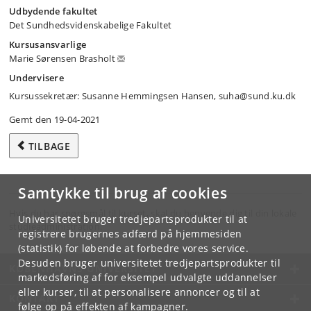
Udbydende fakultet
Det Sundhedsvidenskabelige Fakultet
Kursusansvarlige
Marie Sørensen Brasholt
Undervisere
Kursussekretær: Susanne Hemmingsen Hansen, suha@sund.ku.dk
Gemt den 19-04-2021
TILBAGE
Samtykke til brug af cookies
Hvis du har spørgsmål til kurset, skal du henvende dig til din lokale
Universitetet bruger tredjepartsprodukter til at
studieadministration.
registrere brugernes adfærd på hjemmesiden
(statistik) for løbende at forbedre vores service.
Desuden bruger universitetet tredjepartsprodukter til
KØBENHAVNS UNIVERSITET
markedsføring af for eksempel udvalgte uddannelser
eller kurser, til at personalisere annoncer og til at
KONTAKT
følge op på effekten af kampagner.