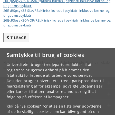
26E-;RSpsyk29-ROS/R3;;Klinisk kursus i psykiatri inklusive børne- og
ungdomspsykiatri
26E-;RSpsyk35-SLA/R3;;Klinisk kursus i psykiatri inklusive børne- og
ungdomspsykiatri
26E-;RSpsyk36-VOR/R3;;Klinisk kursus i psykiatri inklusive børne- og
ungdomspsykiatri
TILBAGE
Samtykke til brug af cookies
Hvis du har spørgsmål til kurset, skal du henvende dig til din lokale
Universitetet bruger tredjepartsprodukter til at
studieadministration.
registrere brugernes adfærd på hjemmesiden
(statistik) for løbende at forbedre vores service.
Desuden bruger universitetet tredjepartsprodukter til
KØBENHAVNS UNIVERSITET
markedsføring af for eksempel udvalgte uddannelser
eller kurser, til at personalisere annoncer og til at
KONTAKT
følge op på effekten af kampagner.
SERVICES
Klik på "Se cookies" for at se en liste over udbyderne
af de forskellige cookies, som kan blive gemt på din