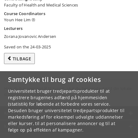
Faculty of Health and Medical Sciences
Course Coordinators
Youn Hee Lim
Lecturers
Zorana Jovanovic Andersen
Saved on the 24-03-2025
TILBAGE
Samtykke til brug af cookies
Hvis du har spørgsmål til kurset, skal du henvende dig til din lokale
Universitetet bruger tredjepartsprodukter til at
studieadministration.
registrere brugernes adfærd på hjemmesiden
(statistik) for løbende at forbedre vores service.
Desuden bruger universitetet tredjepartsprodukter til
KØBENHAVNS UNIVERSITET
markedsføring af for eksempel udvalgte uddannelser
eller kurser, til at personalisere annoncer og til at
KONTAKT
følge op på effekten af kampagner.