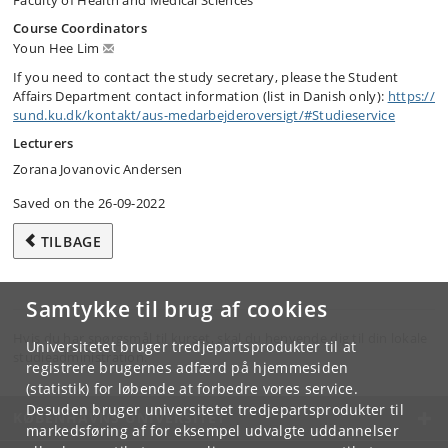
Faculty of Health and Medical Sciences
Course Coordinators
Youn Hee Lim
If you need to contact the study secretary, please the Student
Affairs Department contact information (list in Danish only):
https:/​/​
sund.ku.dk/​kontakt/​aus-medarbejderoversigt/​#Studieservice
Lecturers
Zorana Jovanovic Andersen
Saved on the 26-09-2022
TILBAGE
Samtykke til brug af cookies
Hvis du har spørgsmål til kurset, skal du henvende dig til din lokale
Universitetet bruger tredjepartsprodukter til at
studieadministration.
registrere brugernes adfærd på hjemmesiden
(statistik) for løbende at forbedre vores service.
Desuden bruger universitetet tredjepartsprodukter til
KØBENHAVNS UNIVERSITET
markedsføring af for eksempel udvalgte uddannelser