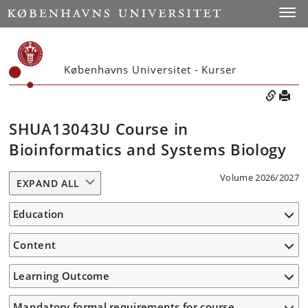
Toggle
Københavns Universitet - Kurser
SHUA13043U Course in
Bioinformatics and Systems Biology
Volume 2026/2027
EXPAND ALL
Education
Content
Learning Outcome
Mandatory formal requirements for course