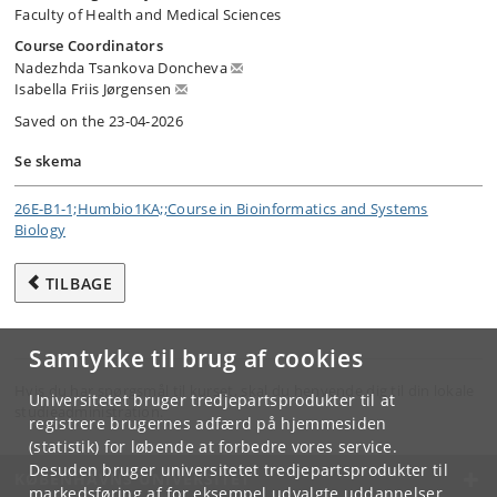
Faculty of Health and Medical Sciences
Course Coordinators
Nadezhda Tsankova Doncheva
Isabella Friis Jørgensen
Saved on the 23-04-2026
Se skema
26E-B1-1;Humbio1KA;;Course in Bioinformatics and Systems
Biology
TILBAGE
Samtykke til brug af cookies
Hvis du har spørgsmål til kurset, skal du henvende dig til din lokale
Universitetet bruger tredjepartsprodukter til at
studieadministration.
registrere brugernes adfærd på hjemmesiden
(statistik) for løbende at forbedre vores service.
Desuden bruger universitetet tredjepartsprodukter til
KØBENHAVNS UNIVERSITET
markedsføring af for eksempel udvalgte uddannelser