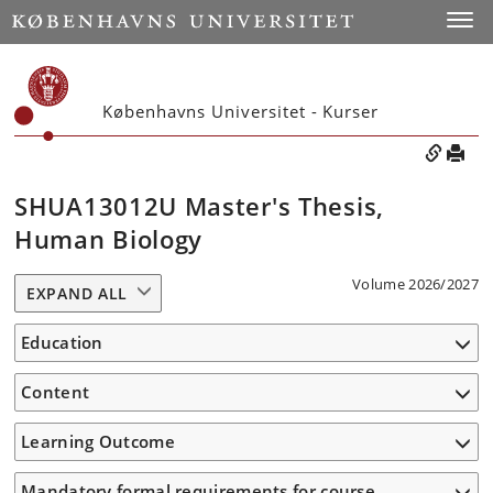
Toggle
Københavns Universitet - Kurser
SHUA13012U Master's Thesis,
Human Biology
Volume 2026/2027
EXPAND ALL
Education
Content
Learning Outcome
Mandatory formal requirements for course