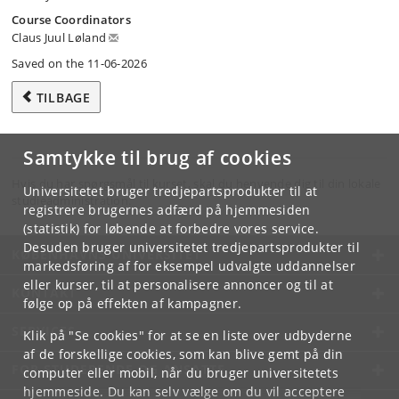
Course Coordinators
Claus Juul Løland
Saved on the 11-06-2026
TILBAGE
Samtykke til brug af cookies
Hvis du har spørgsmål til kurset, skal du henvende dig til din lokale
Universitetet bruger tredjepartsprodukter til at
studieadministration.
registrere brugernes adfærd på hjemmesiden
(statistik) for løbende at forbedre vores service.
Desuden bruger universitetet tredjepartsprodukter til
KØBENHAVNS UNIVERSITET
markedsføring af for eksempel udvalgte uddannelser
eller kurser, til at personalisere annoncer og til at
KONTAKT
følge op på effekten af kampagner.
SERVICES
Klik på "Se cookies" for at se en liste over udbyderne
af de forskellige cookies, som kan blive gemt på din
FOR STUDERENDE OG ANSATTE
computer eller mobil, når du bruger universitetets
hjemmeside. Du kan selv vælge om du vil acceptere