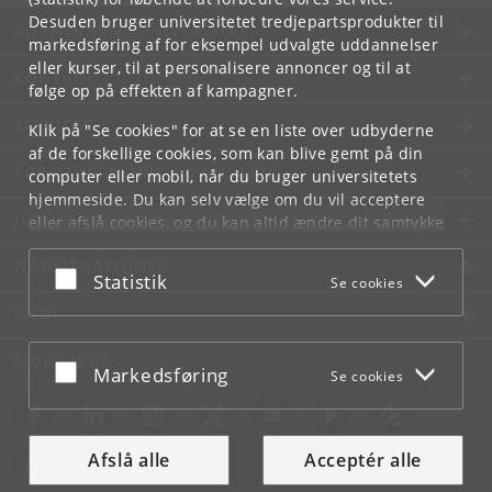
Desuden bruger universitetet tredjepartsprodukter til
KØBENHAVNS UNIVERSITET
markedsføring af for eksempel udvalgte uddannelser
eller kurser, til at personalisere annoncer og til at
KONTAKT
følge op på effekten af kampagner.
SERVICES
Klik på "Se cookies" for at se en liste over udbyderne
af de forskellige cookies, som kan blive gemt på din
FOR STUDERENDE OG ANSATTE
computer eller mobil, når du bruger universitetets
hjemmeside. Du kan selv vælge om du vil acceptere
JOB OG KARRIERE
eller afslå cookies, og du kan altid ændre dit samtykke
under
Cookie- og privatlivspolitik
som du finder i
NØDSITUATIONER
bunden af hver side.
Acceptér eller afslå
Statistik
Se cookies
Googles privatlivspolitik
WEB
MØD KU PÅ
Acceptér eller afslå
Markedsføring
Se cookies
Afslå alle
Acceptér alle