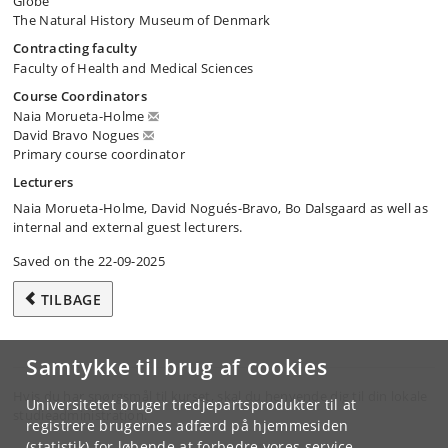
Globe
The Natural History Museum of Denmark
Contracting faculty
Faculty of Health and Medical Sciences
Course Coordinators
Naia Morueta-Holme
David Bravo Nogues
Primary course coordinator
Lecturers
Naia Morueta-Holme, David Nogués-Bravo, Bo Dalsgaard as well as
internal and external guest lecturers.
Saved on the 22-09-2025
TILBAGE
Samtykke til brug af cookies
Hvis du har spørgsmål til kurset, skal du henvende dig til din lokale
Universitetet bruger tredjepartsprodukter til at
studieadministration.
registrere brugernes adfærd på hjemmesiden
(statistik) for løbende at forbedre vores service.