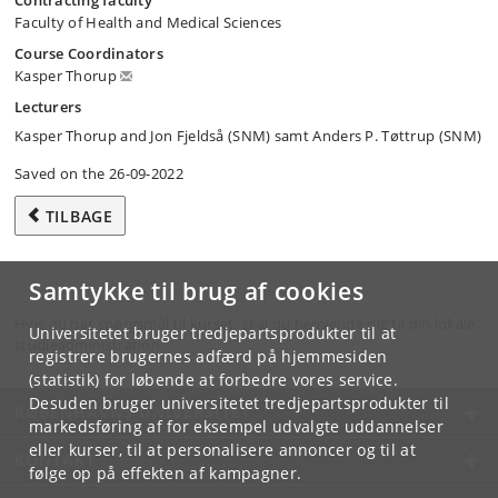
Contracting faculty
Faculty of Health and Medical Sciences
Course Coordinators
Kasper Thorup
Lecturers
Kasper Thorup and Jon Fjeldså (SNM) samt Anders P. Tøttrup (SNM)
Saved on the 26-09-2022
TILBAGE
Samtykke til brug af cookies
Hvis du har spørgsmål til kurset, skal du henvende dig til din lokale
Universitetet bruger tredjepartsprodukter til at
studieadministration.
registrere brugernes adfærd på hjemmesiden
(statistik) for løbende at forbedre vores service.
Desuden bruger universitetet tredjepartsprodukter til
KØBENHAVNS UNIVERSITET
markedsføring af for eksempel udvalgte uddannelser
eller kurser, til at personalisere annoncer og til at
KONTAKT
følge op på effekten af kampagner.