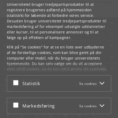
Hvis du har spørgsmål til kurset, skal du henvende dig til din lokale
Universitetet bruger tredjepartsprodukter til at
studieadministration.
registrere brugernes adfærd på hjemmesiden
(statistik) for løbende at forbedre vores service.
Desuden bruger universitetet tredjepartsprodukter til
KØBENHAVNS UNIVERSITET
markedsføring af for eksempel udvalgte uddannelser
eller kurser, til at personalisere annoncer og til at
KONTAKT
følge op på effekten af kampagner.
SERVICES
Klik på "Se cookies" for at se en liste over udbyderne
af de forskellige cookies, som kan blive gemt på din
FOR STUDERENDE OG ANSATTE
computer eller mobil, når du bruger universitetets
hjemmeside. Du kan selv vælge om du vil acceptere
JOB OG KARRIERE
eller afslå cookies, og du kan altid ændre dit samtykke
under
Cookie- og privatlivspolitik
som du finder i
NØDSITUATIONER
bunden af hver side.
Acceptér eller afslå
Statistik
Se cookies
Googles privatlivspolitik
WEB
MØD KU PÅ
Acceptér eller afslå
Markedsføring
Se cookies