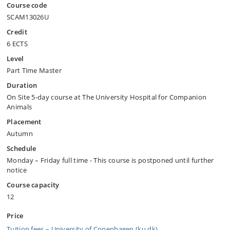
Course code
SCAM13026U
Credit
6 ECTS
Level
Part Time Master
Duration
On Site 5-day course at The University Hospital for Companion
Animals
Placement
Autumn
Schedule
Monday – Friday full time - This course is postponed until further
notice
Course capacity
12
Price
Tuition fees – University of Copenhagen (ku.dk)