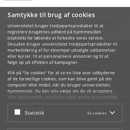
Samtykke til brug af cookies
Hvis du har spørgsmål til kurset, skal du henvende dig til din lokale
Universitetet bruger tredjepartsprodukter til at
studieadministration.
registrere brugernes adfærd på hjemmesiden
(statistik) for løbende at forbedre vores service.
Desuden bruger universitetet tredjepartsprodukter til
KØBENHAVNS UNIVERSITET
markedsføring af for eksempel udvalgte uddannelser
eller kurser, til at personalisere annoncer og til at
KONTAKT
følge op på effekten af kampagner.
SERVICES
Klik på "Se cookies" for at se en liste over udbyderne
af de forskellige cookies, som kan blive gemt på din
FOR STUDERENDE OG ANSATTE
computer eller mobil, når du bruger universitetets
hjemmeside. Du kan selv vælge om du vil acceptere
JOB OG KARRIERE
eller afslå cookies, og du kan altid ændre dit samtykke
under
Cookie- og privatlivspolitik
som du finder i
NØDSITUATIONER
bunden af hver side.
Acceptér eller afslå
Statistik
Se cookies
Googles privatlivspolitik
WEB