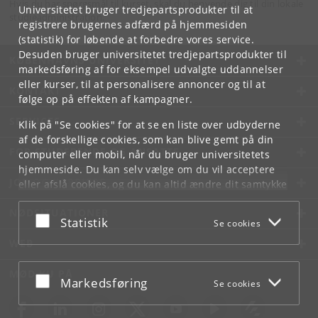
Hvis du har spørgsmål til kurset, skal du henvende dig til din lokale
Universitetet bruger tredjepartsprodukter til at
studieadministration.
registrere brugernes adfærd på hjemmesiden
(statistik) for løbende at forbedre vores service.
Desuden bruger universitetet tredjepartsprodukter til
KØBENHAVNS UNIVERSITET
markedsføring af for eksempel udvalgte uddannelser
eller kurser, til at personalisere annoncer og til at
KONTAKT
følge op på effekten af kampagner.
SERVICES
Klik på "Se cookies" for at se en liste over udbyderne
af de forskellige cookies, som kan blive gemt på din
FOR STUDERENDE OG ANSATTE
computer eller mobil, når du bruger universitetets
hjemmeside. Du kan selv vælge om du vil acceptere
JOB OG KARRIERE
eller afslå cookies, og du kan altid ændre dit samtykke
under
Cookie- og privatlivspolitik
som du finder i
NØDSITUATIONER
bunden af hver side.
Acceptér eller afslå
Statistik
Se cookies
Googles privatlivspolitik
WEB
MØD KU PÅ
Acceptér eller afslå
Markedsføring
Se cookies