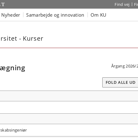
Find vej
F
Nyheder
Samarbejde og innovation
Om KU
sitet - Kurser
lægning
Årgang 2026/
FOLD ALLE UD
dskabsingeniør