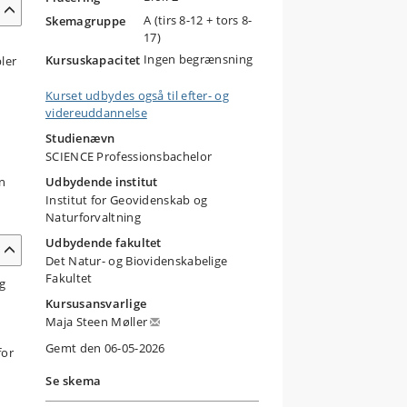
A (tirs 8-12 + tors 8-
Skemagruppe
17)
Ingen begrænsning
Kursuskapacitet
ler
Kurset udbydes også til efter- og
videreuddannelse
Studienævn
SCIENCE Professionsbachelor
n
Udbydende institut
Institut for Geovidenskab og
Naturforvaltning
Udbydende fakultet
Det Natur- og Biovidenskabelige
Fakultet
og
Kursusansvarlige
Maja Steen Møller
Gemt den 06-05-2026
for
Se skema