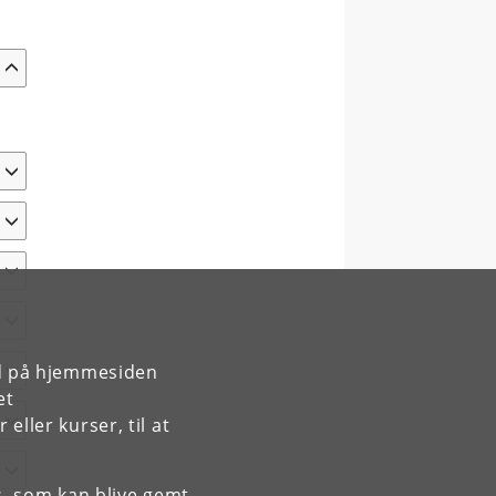
rd på hjemmesiden
et
ller kurser, til at
es, som kan blive gemt