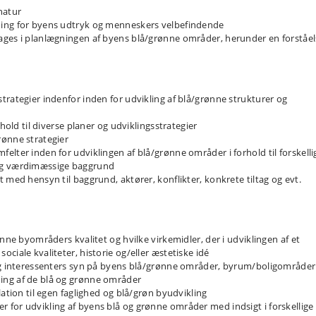
natur
ning for byens udtryk og menneskers velbefindende
ages i planlægningen af byens blå/grønne områder, herunder en forståe
trategier indenfor inden for udvikling af blå/grønne strukturer og
hold til diverse planer og udviklingsstrategier
rønne strategier
lter inden for udviklingen af blå/grønne områder i forhold til forskelli
 og værdimæssige baggrund
 med hensyn til baggrund, aktører, konflikter, konkrete tiltag og evt.
nne byområders kvalitet og hvilke virkemidler, der i udviklingen af et
ciale kvaliteter, historie og/eller æstetiske idé
 og interessenters syn på byens blå/grønne områder, byrum/boligområder
ing af de blå og grønne områder
lation til egen faglighed og blå/grøn byudvikling
for udvikling af byens blå og grønne områder med indsigt i forskellige