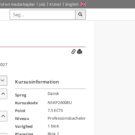
ind en medarbejder
Job
KUnet
English
2027
Kursusinformation
Dansk
Sprog
NSKP26008U
Kursuskode
7,5 ECTS
Point
Professionsbachelor
Niveau
1 blok
Varighed
Blok 2
Placering