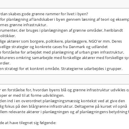
rdan skabes gode grønne rammer for livet i byen?
 for planlægning af landskaber i byen gennem læsning af teori og eksemp
ernes grønne infrastruktur.
trumenter, der bruges i planlægningen af grønne områder, heriblandt
olitikker.
lige aktører som borgere, politikere, planlæggere, NGO'er mm. Deres
rskellige strategier og konkrete cases fra Danmark og udlandet
orståelse for arbejdet med planlægning af urban grøn infrastruktur,
tureres omkring samarbejde med forskellige aktører med forskellige sy
rdier.
n strategi for et konkret område. Strategierne udarbejdes i grupper.
 en forståelse for, hvordan byens blå og grønne infrastruktur udvikles 
upper er med til at forme udviklingen.
iden ind i en overordnet planlægningsmæssig kontekst ved at give den
g fokus på den blå/grønne infrastruktur. Deltagerne på kurset vil opnå
llem relevante aktører i planlægningen og af planlægningens betydning 
e at have tilegnet sig følgende: