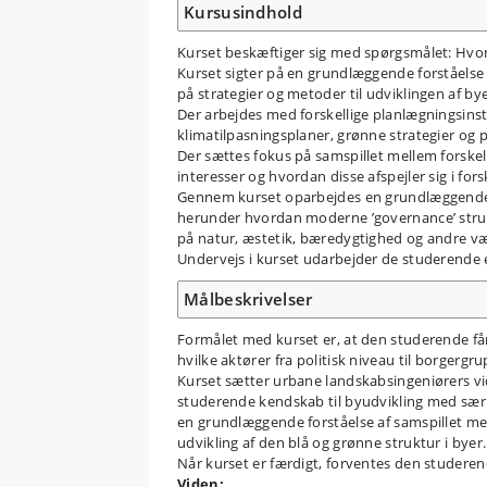
Kursusindhold
Kurset beskæftiger sig med spørgsmålet: Hvo
Kurset sigter på en grundlæggende forståelse
på strategier og metoder til udviklingen af by
Der arbejdes med forskellige planlægningsins
klimatilpasningsplaner, grønne strategier og p
Der sættes fokus på samspillet mellem forskel
interesser og hvordan disse afspejler sig i fo
Gennem kurset oparbejdes en grundlæggende f
herunder hvordan moderne ’governance’ struk
på natur, æstetik, bæredygtighed og andre væ
Undervejs i kurset udarbejder de studerende e
Målbeskrivelser
Formålet med kurset er, at den studerende får
hvilke aktører fra politisk niveau til borgergr
Kurset sætter urbane landskabsingeniørers v
studerende kendskab til byudvikling med særli
en grundlæggende forståelse af samspillet me
udvikling af den blå og grønne struktur i byer.
Når kurset er færdigt, forventes den studerend
Viden: