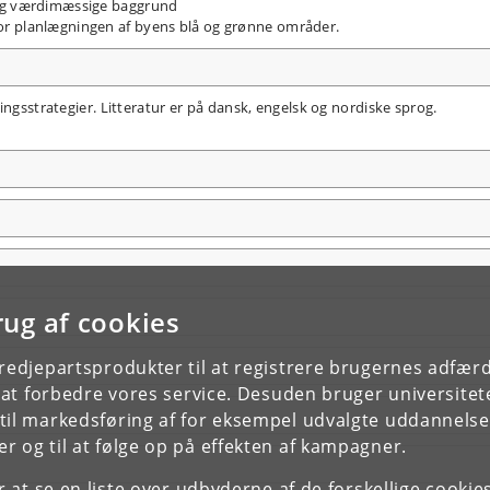
 og værdimæssige baggrund
or planlægningen af byens blå og grønne områder.
ingsstrategier. Litteratur er på dansk, engelsk og nordiske sprog.
rug af cookies
tredjepartsprodukter til at registrere brugernes adfæ
e at forbedre vores service. Desuden bruger universitet
il markedsføring af for eksempel udvalgte uddannelser e
r og til at følge op på effekten af kampagner.
or at se en liste over udbyderne af de forskellige cooki