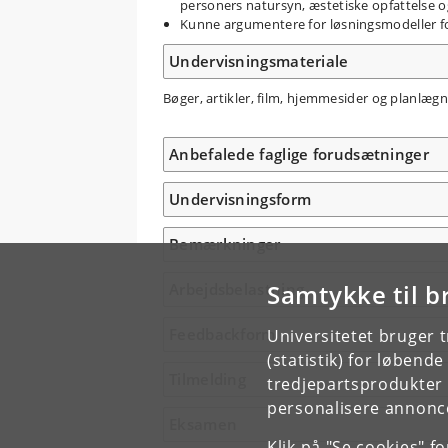
personers natursyn, æstetiske opfattelse
Kunne argumentere for løsningsmodeller f
Undervisningsmateriale
Bøger, artikler, film, hjemmesider og planlægn
Anbefalede faglige forudsætninger
Undervisningsform
Bemærkninger
Samtykke til b
Arbejdsbelastning
Feedbackform
Universitetet bruger 
(statistik) for løbend
Tilmelding
tredjepartsprodukter t
personalisere annonce
Eksamen
Klik på "Se cookies" f