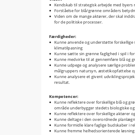
Kendskab til strategisk arbejde med byers 
Forståelse for blå/grønne områders betyd
Viden om de mange aktører, der skal inddr
for de politiske processer.
Færdigheder:
Kunne anvende og understøtte forskellige s
klimatilpasning
Kunne sætte sin grønne faglighed i spil i for
Kunne medvirke til at gennemføre blå og g
Kunne udpege og analysere særlige problemfe
målgruppers natursyn, æstetikopfattelse
Kunne analysere et givent udviklingsprojekt
resultat.
Kompetencer:
Kunne reflektere over forskellige blå og grø
område underbygger stedets biologiske og so
Kunne reflektere over forskellige aktører
Kunne deltage i den overordnede planlægn
Kunne formidle klare faglige budskaber i re
Kunne fremme helhedsorienterede løsninger 