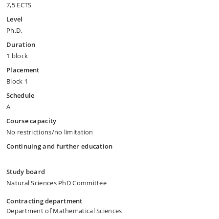
7,5 ECTS
Level
Ph.D.
Duration
1 block
Placement
Block 1
Schedule
A
Course capacity
No restrictions/no limitation
Continuing and further education
Study board
Natural Sciences PhD Committee
Contracting department
Department of Mathematical Sciences