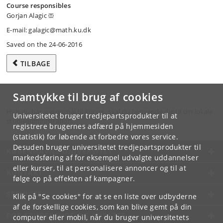
Course responsibles
Gorjan Alagic
E-mail: galagic@math.ku.dk
Saved on the 24-06-2016
TILBAGE
Samtykke til brug af cookies
Hvis du har spørgsmål til kurset, skal du henvende dig til din lokale
Universitetet bruger tredjepartsprodukter til at
studieadministration.
registrere brugernes adfærd på hjemmesiden
(statistik) for løbende at forbedre vores service.
Desuden bruger universitetet tredjepartsprodukter til
KØBENHAVNS UNIVERSITET
markedsføring af for eksempel udvalgte uddannelser
eller kurser, til at personalisere annoncer og til at
KONTAKT
følge op på effekten af kampagner.
SERVICES
Klik på "Se cookies" for at se en liste over udbyderne
af de forskellige cookies, som kan blive gemt på din
FOR STUDERENDE OG ANSATTE
computer eller mobil, når du bruger universitetets