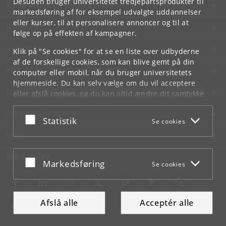
Desuden bruger universitetet tredjepartsprodukter til
KØBENHAVNS UNIVERSITET
markedsføring af for eksempel udvalgte uddannelser
eller kurser, til at personalisere annoncer og til at
KONTAKT
følge op på effekten af kampagner.
SERVICES
Klik på "Se cookies" for at se en liste over udbyderne
af de forskellige cookies, som kan blive gemt på din
FOR STUDERENDE OG ANSATTE
computer eller mobil, når du bruger universitetets
hjemmeside. Du kan selv vælge om du vil acceptere
JOB OG KARRIERE
eller afslå cookies, og du kan altid ændre dit samtykke
under
Cookie- og privatlivspolitik
som du finder i
NØDSITUATIONER
bunden af hver side.
Acceptér eller afslå
Statistik
Se cookies
Googles privatlivspolitik
WEB
MØD KU PÅ
Acceptér eller afslå
Markedsføring
Se cookies
Afslå alle
Acceptér alle