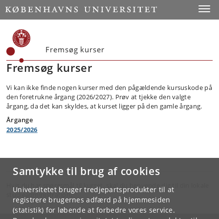
Toggle
Fremsøg kurser
Fremsøg kurser
Vi kan ikke finde nogen kurser med den pågældende kursuskode på
den foretrukne årgang (2026/2027). Prøv at tjekke den valgte
årgang, da det kan skyldes, at kurset ligger på den gamle årgang.
Årgange
2025/2026
Samtykke til brug af cookies
Hvis du har spørgsmål til kurset, skal du henvende dig til din lokale
Universitetet bruger tredjepartsprodukter til at
studieadministration.
registrere brugernes adfærd på hjemmesiden
(statistik) for løbende at forbedre vores service.