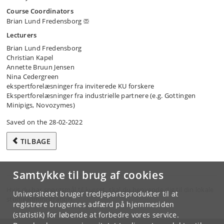
Course Coordinators
Brian Lund Fredensborg
Lecturers
Brian Lund Fredensborg
Christian Kapel
Annette Bruun Jensen
Nina Cedergreen
ekspertforelæsninger fra inviterede KU forskere
Ekspertforelæsninger fra industrielle partnere (e.g. Gottingen
Minipigs, Novozymes)
Saved on the 28-02-2022
TILBAGE
Samtykke til brug af cookies
Hvis du har spørgsmål til kurset, skal du henvende dig til din lokale
Universitetet bruger tredjepartsprodukter til at
studieadministration.
registrere brugernes adfærd på hjemmesiden
(statistik) for løbende at forbedre vores service.