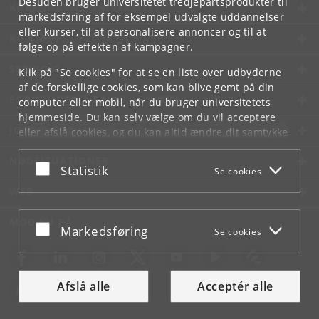
Desuden bruger universitetet tredjepartsprodukter til
KØBENHAVNS UNIVERSITET
markedsføring af for eksempel udvalgte uddannelser
eller kurser, til at personalisere annoncer og til at
KONTAKT
følge op på effekten af kampagner.
SERVICES
Klik på "Se cookies" for at se en liste over udbyderne
af de forskellige cookies, som kan blive gemt på din
FOR STUDERENDE OG ANSATTE
computer eller mobil, når du bruger universitetets
hjemmeside. Du kan selv vælge om du vil acceptere
JOB OG KARRIERE
eller afslå cookies, og du kan altid ændre dit samtykke
under
Cookie- og privatlivspolitik
som du finder i
NØDSITUATIONER
bunden af hver side.
Acceptér eller afslå
Statistik
Se cookies
Googles privatlivspolitik
WEB
MØD KU PÅ
Acceptér eller afslå
Markedsføring
Se cookies
Afslå alle
Acceptér alle