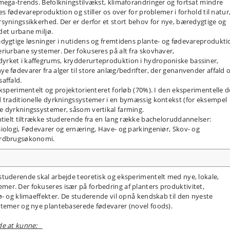
mega-trends. Befolkningstilvækst, klimaforandringer og fortsat mindre
es fødevareproduktion og stiller os over for problemer i forhold til natur
syningssikkerhed. Der er derfor et stort behov for nye, bæredygtige og
det urbane miljø.
edygtige løsninger i nutidens og fremtidens plante- og fødevareprodukti
riurbane systemer. Der fokuseres på alt fra skovhaver,
yrket i kaffegrums, krydderurteproduktion i hydroponiske bassiner,
e fødevarer fra alger til store anlæg/bedrifter, der genanvender affald 
affald.
ksperimentelt og projektorienteret forløb (70%). I den eksperimentelle d
d traditionelle dyrkningssystemer i en bymæssig kontekst (for eksempel
e dyrkningssystemer, såsom vertikal farming.
ntielt tiltrække studerende fra en lang række bacheloruddannelser:
iologi, Fødevarer og ernæring, Have- og parkingeniør, Skov- og
Jordbrugsøkonomi.
studerende skal arbejde teoretisk og eksperimentelt med nye, lokale,
er. Der fokuseres især på forbedring af planters produktivitet,
ø- og klimaeffekter. De studerende vil opnå kendskab til den nyeste
stemer og nye plantebaserede fødevarer (novel foods).
nde at kunne: