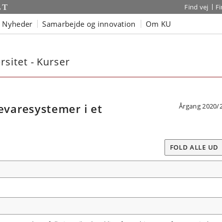
Find vej
F
Nyheder
Samarbejde og innovation
Om KU
sitet - Kurser
varesystemer i et
Årgang 2020/
FOLD ALLE UD