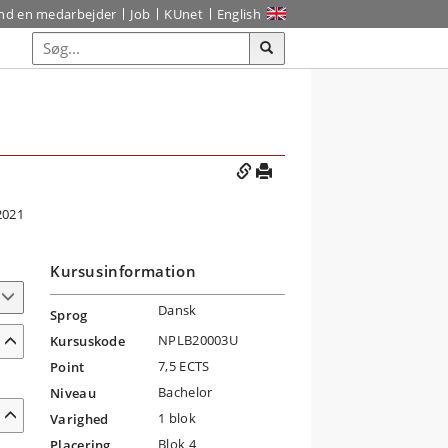
ind en medarbejder
Job
KUnet
English
2021
Kursusinformation
Dansk
Sprog
NPLB20003U
Kursuskode
7,5 ECTS
Point
Bachelor
Niveau
1 blok
Varighed
Blok 4
Placering