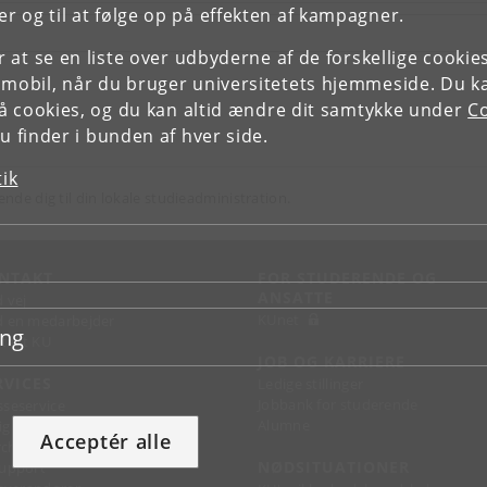
r og til at følge op på effekten af kampagner.
or at se en liste over udbyderne af de forskellige cooki
 mobil, når du bruger universitetets hjemmeside. Du k
slå cookies, og du kan altid ændre dit samtykke under
Co
 finder i bunden af hver side.
tik
ende dig til din lokale studieadministration.
NTAKT
FOR STUDERENDE OG
ANSATTE
d vej
KUnet
d en medarbejder
ing
takt KU
JOB OG KARRIERE
RVICES
Ledige stillinger
Jobbank for studerende
sseservice
Alumne
ignguide
Acceptér alle
chandise
NØDSITUATIONER
support