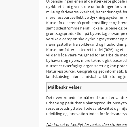
Urbaniseringen er en af de stærkeste globale 
dyrkbart land giver store udfordringer for vor
miljø og fødevaresikkerhed, herunder også for
mere ressourceeffektive dyrkningssystemer i 
Kurset fokuserer på problemstillinger og bær
samt sidestrømme heraf i lokale, urbane og pe
grøntsagsproduktion på byens tage, svampe d
vertikale aeroponiske dyrkningssystemer og ny
næringsstoffer fra spildevand og husholdnings
Kurset omfatter en teoretisk del (30%) og et e
vil der både være mulighed for at arbejde me
byhaver), og nyere, mere teknologisk basered
Kurset er tværfagligt organiseret og kan pote
Naturressourcer, Geografi og geoinformatik, B
landskabsingeniør, Landskabsarkitektur og 
Målbeskrivelser
Det overordnede formål med kurset er, at de 
urbane og periurbane planteproduktionssystem
ressourceudnyttelse, fødevarekvalitet og milj
udvikling og innovation inden for fødevaresy
Når kurset er færdigt forventes den studere