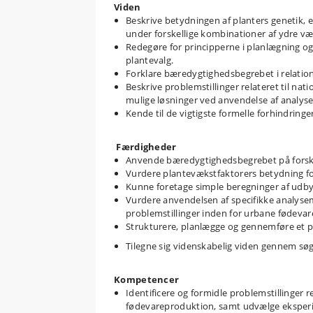
Viden
Beskrive betydningen af planters genetik, er
under forskellige kombinationer af ydre v
Redegøre for principperne i planlægning og
plantevalg.
Forklare bæredygtighedsbegrebet i relatio
Beskrive problemstillinger relateret til na
mulige løsninger ved anvendelse af analys
Kende til de vigtigste formelle forhindring
Færdigheder
Anvende bæredygtighedsbegrebet på forsk
Vurdere plantevækstfaktorers betydning for
Kunne foretage simple beregninger af udbytt
Vurdere anvendelsen af specifikke analysem
problemstillinger inden for urbane fødeva
Strukturere, planlægge og gennemføre et p
Tilegne sig videnskabelig viden gennem søgn
Kompetencer
Identificere og formidle problemstillinger r
fødevareproduktion, samt udvælge eksperime