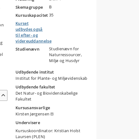
B
,
Skemagruppe
35
Kursuskapacitet
Kurset
on
udbydes også
til efter- og
videreuddannelse
og
Studienævn for
Studienævn
el
Naturressourcer,
Miljø og Husdyr
Udbydende institut
Institut for Plante- og Miljøvidenskab
Udbydende fakultet
Det Natur- og Biovidenskabelige
Fakultet
Kursusansvarlige
Kirsten Jørgensen
Undervisere
Kursuskoordinator: Kristian Holst
Laursen (PLEN)