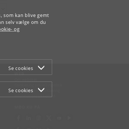
es, som kan blive gemt
an selv vælge om du
okie- og
Se cookies
WEB
Om websitet
Cookies og privatlivspolitik
Se cookies
Tilgængelighedserklæring
Informationssikkerhed
MØD KU PÅ