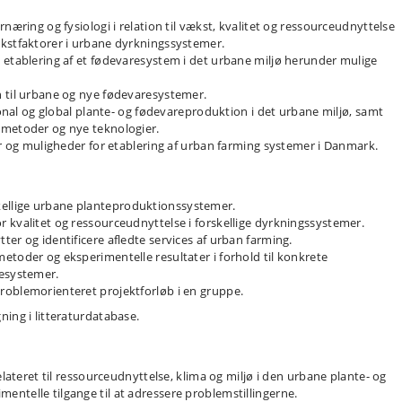
næring og fysiologi i relation til vækst, kvalitet og ressourceudnyttelse
ækstfaktorer i urbane dyrkningssystemer.
 etablering af et fødevaresystem i det urbane miljø herunder mulige
n til urbane og nye fødevaresystemer.
tional og global plante- og fødevareproduktion i det urbane miljø, samt
emetoder og nye teknologier.
er og muligheder for etablering af urban farming systemer i Danmark.
ellige urbane planteproduktionssystemer.
 kvalitet og ressourceudnyttelse i forskellige dyrkningssystemer.
er og identificere afledte services af urban farming.
etoder og eksperimentelle resultater i forhold til konkrete
resystemer.
roblemorienteret projektforløb i en gruppe.
ing i litteraturdatabase.
elateret til ressourceudnyttelse, klima og miljø i den urbane plante- og
ntelle tilgange til at adressere problemstillingerne.