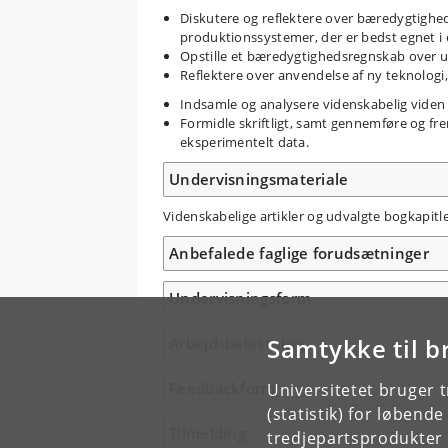
Diskutere og reflektere over bæredygtighed
produktionssystemer, der er bedst egnet i 
Opstille et bæredygtighedsregnskab over ur
Reflektere over anvendelse af ny teknolog
Indsamle og analysere videnskabelig viden
Formidle skriftligt, samt gennemføre og f
eksperimentelt data.
Undervisningsmateriale
Videnskabelige artikler og udvalgte bogkapit
Anbefalede faglige forudsætninger
Undervisningsform
Samtykke til b
Arbejdsbelastning
Feedbackform
Universitetet bruger 
(statistik) for løbend
Tilmelding
tredjepartsprodukter t