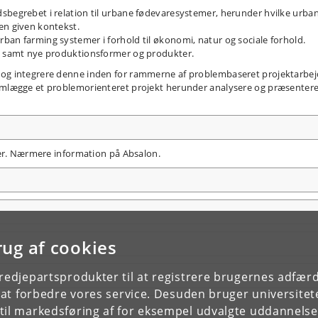
sbegrebet i relation til urbane fødevaresystemer, herunder hvilke urba
en given kontekst.
ban farming systemer i forhold til økonomi, natur og sociale forhold.
i, samt nye produktionsformer og produkter.
 og integrere denne inden for rammerne af problembaseret projektarbe
remlægge et problemorienteret projekt herunder analysere og præsenter
ler. Nærmere information på Absalon.
rug af cookies
tredjepartsprodukter til at registrere brugernes adfæ
e at forbedre vores service. Desuden bruger universitet
il markedsføring af for eksempel udvalgte uddannelser e