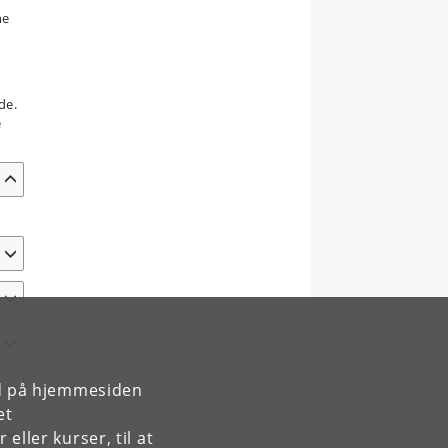
ne
jde.
e
rd på hjemmesiden
et
ller kurser, til at