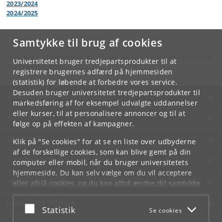
2023/2024
2024/2025
Samtykke til brug af cookies
Hvis du har spørgsmål til kurset, skal du henvende dig til din lokale
Universitetet bruger tredjepartsprodukter til at
studieadministration.
registrere brugernes adfærd på hjemmesiden
(statistik) for løbende at forbedre vores service.
Desuden bruger universitetet tredjepartsprodukter til
KØBENHAVNS UNIVERSITET
markedsføring af for eksempel udvalgte uddannelser
eller kurser, til at personalisere annoncer og til at
KONTAKT
følge op på effekten af kampagner.
SERVICES
Klik på "Se cookies" for at se en liste over udbyderne
af de forskellige cookies, som kan blive gemt på din
FOR STUDERENDE OG ANSATTE
computer eller mobil, når du bruger universitetets
hjemmeside. Du kan selv vælge om du vil acceptere
JOB OG KARRIERE
eller afslå cookies, og du kan altid ændre dit samtykke
under
Cookie- og privatlivspolitik
som du finder i
NØDSITUATIONER
bunden af hver side.
Acceptér eller afslå
Statistik
Se cookies
Googles privatlivspolitik