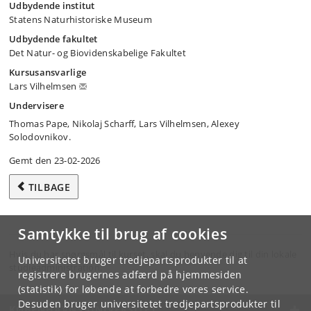
Udbydende institut
Statens Naturhistoriske Museum
Udbydende fakultet
Det Natur- og Biovidenskabelige Fakultet
Kursusansvarlige
Lars Vilhelmsen
Undervisere
Thomas Pape, Nikolaj Scharff, Lars Vilhelmsen, Alexey
Solodovnikov.
Gemt den 23-02-2026
TILBAGE
Samtykke til brug af cookies
Hvis du har spørgsmål til kurset, skal du henvende dig til din lokale
Universitetet bruger tredjepartsprodukter til at
studieadministration.
registrere brugernes adfærd på hjemmesiden
(statistik) for løbende at forbedre vores service.
Desuden bruger universitetet tredjepartsprodukter til
KØBENHAVNS UNIVERSITET