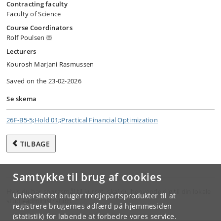
Contracting faculty
Faculty of Science
Course Coordinators
Rolf Poulsen
Lecturers
Kourosh Marjani Rasmussen
Saved on the 23-02-2026
Se skema
26F-B5-5;Hold 01;;Practical Financial Optimization
TILBAGE
Samtykke til brug af cookies
Hvis du har spørgsmål til kurset, skal du henvende dig til din lokale
Universitetet bruger tredjepartsprodukter til at
studieadministration.
registrere brugernes adfærd på hjemmesiden
(statistik) for løbende at forbedre vores service.