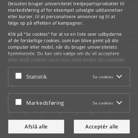
Desuden bruger universitetet tredjepartsprodukter til
KØBENHAVNS UNIVERSITET
markedsføring af for eksempel udvalgte uddannelser
eller kurser, til at personalisere annoncer og til at
KONTAKT
følge op på effekten af kampagner.
SERVICES
Klik på "Se cookies" for at se en liste over udbyderne
af de forskellige cookies, som kan blive gemt på din
FOR STUDERENDE OG ANSATTE
computer eller mobil, når du bruger universitetets
hjemmeside. Du kan selv vælge om du vil acceptere
JOB OG KARRIERE
eller afslå cookies, og du kan altid ændre dit samtykke
under
Cookie- og privatlivspolitik
som du finder i
NØDSITUATIONER
bunden af hver side.
Acceptér eller afslå
Statistik
Se cookies
Googles privatlivspolitik
WEB
MØD KU PÅ
Acceptér eller afslå
Markedsføring
Se cookies
Afslå alle
Acceptér alle