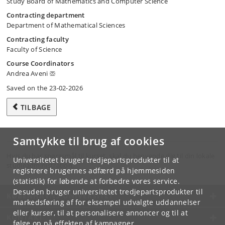
Study Board of Mathematics and Computer Science
Contracting department
Department of Mathematical Sciences
Contracting faculty
Faculty of Science
Course Coordinators
Andrea Aveni
Saved on the 23-02-2026
TILBAGE
Samtykke til brug af cookies
Hvis du har spørgsmål til kurset, skal du henvende dig til din lokale
Universitetet bruger tredjepartsprodukter til at
studieadministration.
registrere brugernes adfærd på hjemmesiden
(statistik) for løbende at forbedre vores service.
Desuden bruger universitetet tredjepartsprodukter til
KØBENHAVNS UNIVERSITET
markedsføring af for eksempel udvalgte uddannelser
eller kurser, til at personalisere annoncer og til at
KONTAKT
følge op på effekten af kampagner.