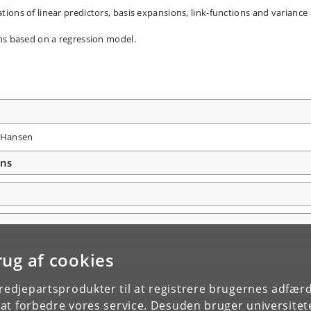
ions of linear predictors, basis expansions, link-functions and variance
ns based on a regression model.
.
d Hansen
ons
rug af cookies
tredjepartsprodukter til at registrere brugernes adfæ
e at forbedre vores service. Desuden bruger universitet