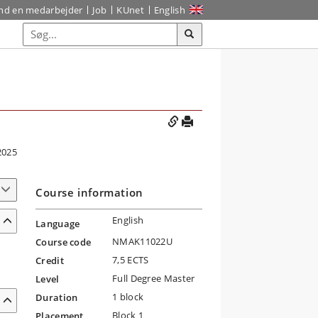
ind en medarbejder
Job
KUnet
English
2025
Course information
English
Language
NMAK11022U
Course code
7,5 ECTS
Credit
Full Degree Master
Level
1 block
Duration
Block 1
Placement