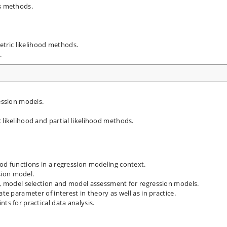
es methods.
tric likelihood methods.
.
ression models.
 likelihood and partial likelihood methods.
ood functions in a regression modeling context.
sion model.
ts, model selection and model assessment for regression models.
ate parameter of interest in theory as well as in practice.
ts for practical data analysis.