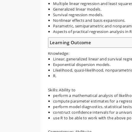
Multiple linear regression and least squar
Generalized linear models.
Survival regression models.
Nonlinear effects and basis expansions.
Parametric, semiparametric and nonparame
Aspects of practical regression analysis in R
Learning Outcome
Knowledge:
Linear, generalized linear and survival reg
Exponential dispersion models.
Likelihood, quasi-likelihood, nonparametric
R.
Skills: Ability to
perform a mathematical analysis of likelih
compute parameter estimates for a regres
perform model diagnostics, statistical tes
construct confidence intervals for a univari
use R to be able to work with the above poin
Competences: Ability to