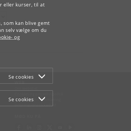
ller kurser, til at
es, som kan blive gemt
an selv vælge om du
okie- og
Se cookies
WEB
Om websitet
Cookies og privatlivspolitik
Se cookies
Tilgængelighedserklæring
Informationssikkerhed
MØD KU PÅ