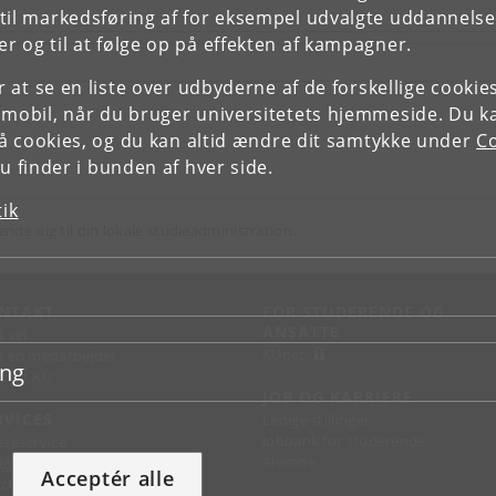
il markedsføring af for eksempel udvalgte uddannelser e
r og til at følge op på effekten af kampagner.
or at se en liste over udbyderne af de forskellige cooki
 mobil, når du bruger universitetets hjemmeside. Du k
slå cookies, og du kan altid ændre dit samtykke under
Co
 finder i bunden af hver side.
tik
ende dig til din lokale studieadministration.
NTAKT
FOR STUDERENDE OG
ANSATTE
d vej
KUnet
d en medarbejder
ing
takt KU
JOB OG KARRIERE
RVICES
Ledige stillinger
Jobbank for studerende
sseservice
Alumne
ignguide
Acceptér alle
chandise