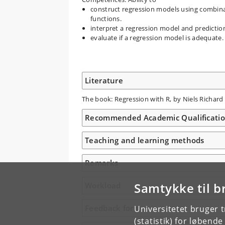
construct regression models using combinat
functions.
interpret a regression model and predictio
evaluate if a regression model is adequate
Literature
The book: Regression with R, by Niels Richar
Recommended Academic Qualificati
Teaching and learning methods
Remarks
Samtykke til b
Workload
Feedback form
Universitetet bruger 
(statistik) for løbend