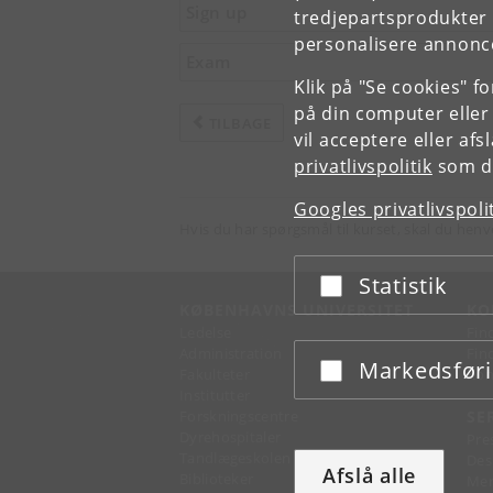
Sign up
tredjepartsprodukter t
personalisere annonce
Exam
Klik på "Se cookies" f
på din computer eller
TILBAGE
vil acceptere eller af
privatlivspolitik
som du
Googles privatlivspoli
Hvis du har spørgsmål til kurset, skal du henv
Statistik
Acceptér eller afslå
KØBENHAVNS UNIVERSITET
KO
Ledelse
Fin
Administration
Fin
Markedsfør
Acceptér eller afslå
Fakulteter
Kon
Institutter
Forskningscentre
SE
Dyrehospitaler
Pre
Tandlægeskolen
Des
Afslå alle
Biblioteker
Mer