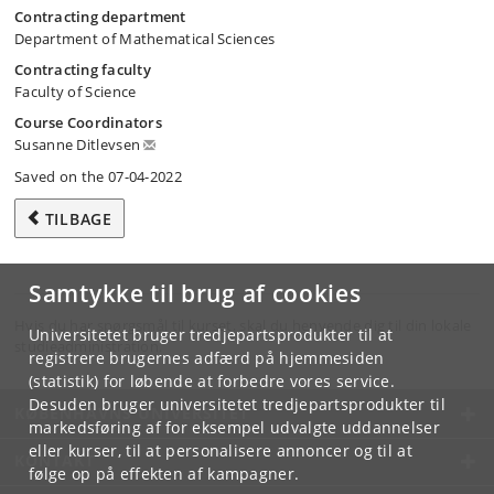
Contracting department
Department of Mathematical Sciences
Contracting faculty
Faculty of Science
Course Coordinators
Susanne Ditlevsen
Saved on the 07-04-2022
TILBAGE
Samtykke til brug af cookies
Hvis du har spørgsmål til kurset, skal du henvende dig til din lokale
Universitetet bruger tredjepartsprodukter til at
studieadministration.
registrere brugernes adfærd på hjemmesiden
(statistik) for løbende at forbedre vores service.
Desuden bruger universitetet tredjepartsprodukter til
KØBENHAVNS UNIVERSITET
markedsføring af for eksempel udvalgte uddannelser
eller kurser, til at personalisere annoncer og til at
KONTAKT
følge op på effekten af kampagner.