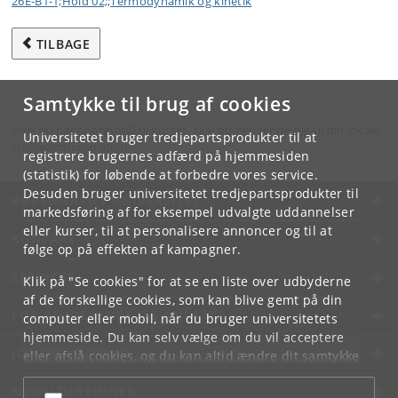
26E-B1-1;Hold 02;;Termodynamik og kinetik
TILBAGE
Samtykke til brug af cookies
Hvis du har spørgsmål til kurset, skal du henvende dig til din lokale
Universitetet bruger tredjepartsprodukter til at
studieadministration.
registrere brugernes adfærd på hjemmesiden
(statistik) for løbende at forbedre vores service.
Desuden bruger universitetet tredjepartsprodukter til
KØBENHAVNS UNIVERSITET
markedsføring af for eksempel udvalgte uddannelser
eller kurser, til at personalisere annoncer og til at
KONTAKT
følge op på effekten af kampagner.
SERVICES
Klik på "Se cookies" for at se en liste over udbyderne
af de forskellige cookies, som kan blive gemt på din
FOR STUDERENDE OG ANSATTE
computer eller mobil, når du bruger universitetets
hjemmeside. Du kan selv vælge om du vil acceptere
JOB OG KARRIERE
eller afslå cookies, og du kan altid ændre dit samtykke
under
Cookie- og privatlivspolitik
som du finder i
NØDSITUATIONER
bunden af hver side.