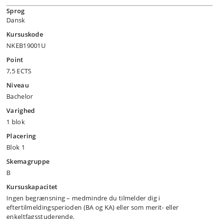
Sprog
Dansk
Kursuskode
NKEB19001U
Point
7,5 ECTS
Niveau
Bachelor
Varighed
1 blok
Placering
Blok 1
Skemagruppe
B
Kursuskapacitet
Ingen begrænsning – medmindre du tilmelder dig i
eftertilmeldingsperioden (BA og KA) eller som merit- eller
enkeltfagsstuderende.