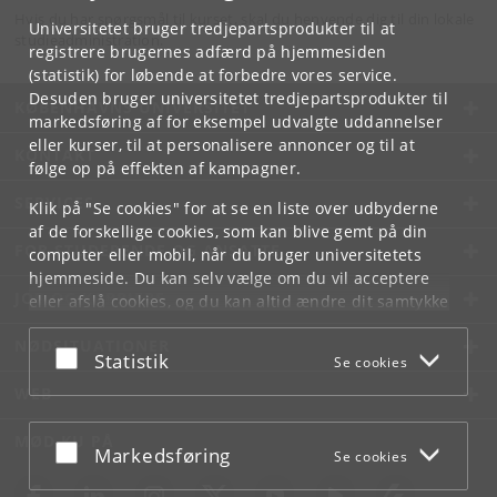
Hvis du har spørgsmål til kurset, skal du henvende dig til din lokale
Universitetet bruger tredjepartsprodukter til at
studieadministration.
registrere brugernes adfærd på hjemmesiden
(statistik) for løbende at forbedre vores service.
Desuden bruger universitetet tredjepartsprodukter til
KØBENHAVNS UNIVERSITET
markedsføring af for eksempel udvalgte uddannelser
eller kurser, til at personalisere annoncer og til at
KONTAKT
følge op på effekten af kampagner.
SERVICES
Klik på "Se cookies" for at se en liste over udbyderne
af de forskellige cookies, som kan blive gemt på din
FOR STUDERENDE OG ANSATTE
computer eller mobil, når du bruger universitetets
hjemmeside. Du kan selv vælge om du vil acceptere
JOB OG KARRIERE
eller afslå cookies, og du kan altid ændre dit samtykke
under
Cookie- og privatlivspolitik
som du finder i
NØDSITUATIONER
bunden af hver side.
Acceptér eller afslå
Statistik
Se cookies
Googles privatlivspolitik
WEB
MØD KU PÅ
Acceptér eller afslå
Markedsføring
Se cookies