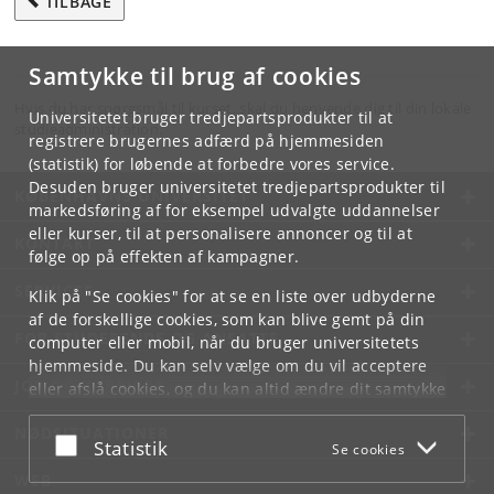
TILBAGE
Samtykke til brug af cookies
Hvis du har spørgsmål til kurset, skal du henvende dig til din lokale
Universitetet bruger tredjepartsprodukter til at
studieadministration.
registrere brugernes adfærd på hjemmesiden
(statistik) for løbende at forbedre vores service.
Desuden bruger universitetet tredjepartsprodukter til
KØBENHAVNS UNIVERSITET
markedsføring af for eksempel udvalgte uddannelser
eller kurser, til at personalisere annoncer og til at
KONTAKT
følge op på effekten af kampagner.
SERVICES
Klik på "Se cookies" for at se en liste over udbyderne
af de forskellige cookies, som kan blive gemt på din
FOR STUDERENDE OG ANSATTE
computer eller mobil, når du bruger universitetets
hjemmeside. Du kan selv vælge om du vil acceptere
JOB OG KARRIERE
eller afslå cookies, og du kan altid ændre dit samtykke
under
Cookie- og privatlivspolitik
som du finder i
NØDSITUATIONER
bunden af hver side.
Acceptér eller afslå
Statistik
Se cookies
Googles privatlivspolitik
WEB